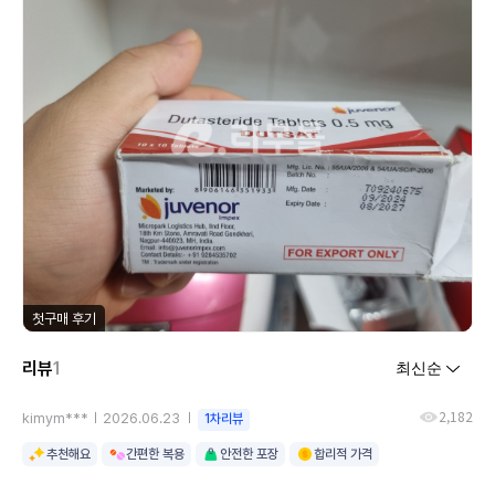
첫구매 후기
리뷰
1
2,182
kimym***
2026.06.23
1차리뷰
추천해요
간편한 복용
안전한 포장
합리적 가격