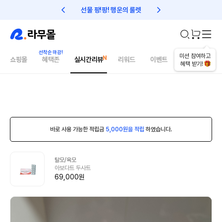
선물 팡!팡! 행운의 룰렛
친구초대 1만원 리워드!
미션 참여하고
쇼핑몰
혜택존
실시간리뷰
리워드
이벤트
건강매거진
혜택 받기!
바로 사용 가능한 적립금
5,000원을 적립
하였습니다.
탈모/육모
아보다트 두사트
69,000원