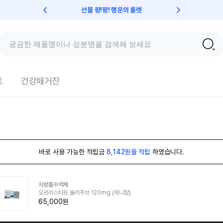
선물 팡!팡! 행운의 룰렛
친구초대 
트
건강매거진
바로 사용 가능한 적립금
8,142원을 적립
하였습니다.
지방흡수억제
오르리스타트 올리주브 120mg (제니칼)
65,000원