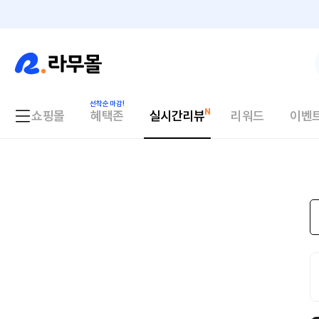
쇼핑몰
혜택존
실시간리뷰
리워드
이벤