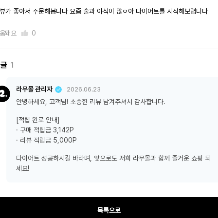
뷰가 좋아서 주문해봅니다 요즘 술과 야식이 많ㅇ아 다이어트를 시작해보렵니다
움돼요
0
댓글
1
라무몰 관리자
2026.06.23
안녕하세요, 고객님! 소중한 리뷰 남겨주셔서 감사합니다.
[적립 완료 안내]
· 구매 적립금 3,142P
· 리뷰 적립금 5,000P
다이어트 성공하시길 바라며, 앞으로도 저희 라무몰과 함께 즐거운 쇼핑 되
세요!
목록으로