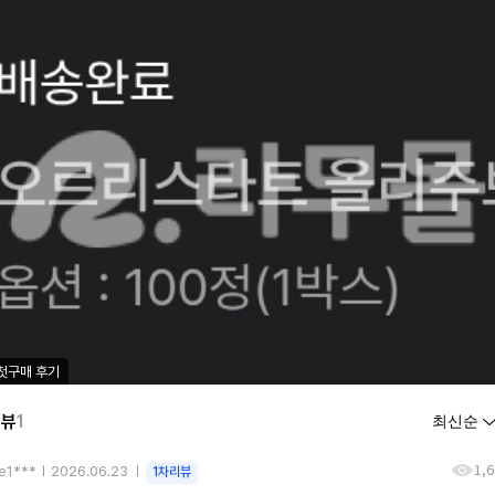
첫구매 후기
리뷰
1
1,
le1***
2026.06.23
1차리뷰