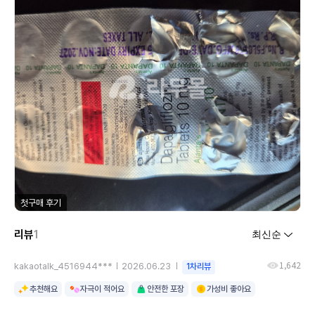
첫구매 후기
리뷰
1
1,642
kakaotalk_4516944***
2026.06.23
1차리뷰
추천해요
자극이 적어요
안전한 포장
가성비 좋아요