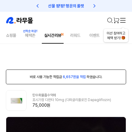
선물 팡!팡! 행운의 룰렛
친구초대 1만원 리워드!
미션 참여하고
쇼핑몰
혜택존
실시간리뷰
리워드
이벤트
건강매거진
혜택 받기!
바로 사용 가능한 적립금
6,657원을 적립
하였습니다.
탄수화물흡수억제
포시가정 다판타 10mg (다파글리플로진 Dapagliflozin)
75,000원