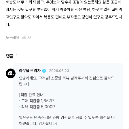
배송도 너무 느리지 않고, 무엇보다 당수치 조절이 있는듯해요 살은 조금씩
빠지는 것도 같구요 부담없이 먹기 딱좋아요 식전 복용, 하루 한알씩 꼬박먹
고잇구요 알약도 작아서 복용도 편해요 부작용도 당연히 없구요 강추드립니
다.
도움돼요
0
댓글
1
라무몰 관리자
2026.06.23
안녕하세요, 고객님! 소중한 리뷰 남겨주셔서 진심으로 감사드
립니다.
[적립 완료 안내]
· 구매 적립금 1,657P
· 리뷰 적립금 5,000P
앞으로도 만족스러운 쇼핑 경험을 제공할 수 있도록 최선을 다
하겠습니다. 감사합니다!