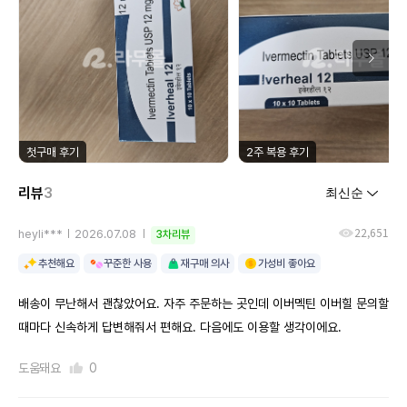
첫구매 후기
2주 복용 후기
리뷰
3
22,651
heyli***
2026.07.08
3차리뷰
추천해요
꾸준한 사용
재구매 의사
가성비 좋아요
배송이 무난해서 괜찮았어요. 자주 주문하는 곳인데 이버멕틴 이버힐 문의할
때마다 신속하게 답변해줘서 편해요. 다음에도 이용할 생각이에요.
도움돼요
0