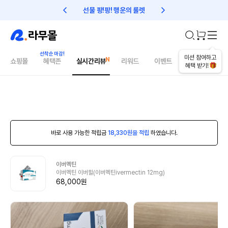
선물 팡!팡! 행운의 룰렛
친구초대 1만원 리워드!
미션 참여하고
쇼핑몰
혜택존
실시간리뷰
리워드
이벤트
건강매거진
혜택 받기!
바로 사용 가능한 적립금
18,330원을 적립
하였습니다.
이버멕틴
이버멕틴 이버힐(이버멕틴ivermectin 12mg)
68,000원