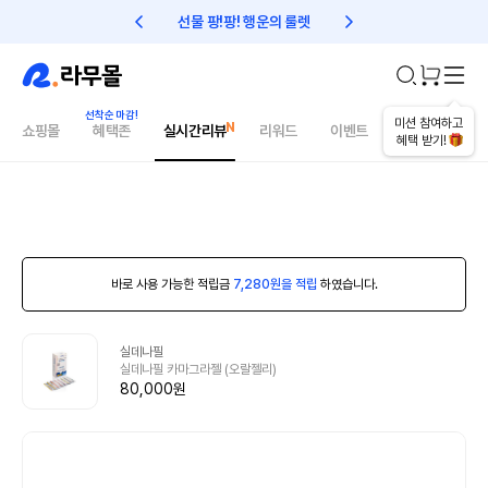
선물 팡!팡! 행운의 룰렛
친구초대 1만원 리워드!
미션 참여하고
쇼핑몰
혜택존
실시간리뷰
리워드
이벤트
건강매거진
혜택 받기!
바로 사용 가능한 적립금
7,280원을 적립
하였습니다.
실데나필
실데나필 카마그라젤 (오랄젤리)
80,000원