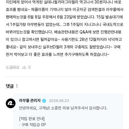
지인에게 얻어서 먹게된 실데나필카마그라젤리 먹고나서 30분지나니 바로
효과를 봤네요~ 제품이름이 기억나지 않아 이곳저곳 검색한결과 라무몰에서
팬매하는것을 6월 8일 주문해서 6월 23일에 받았습니다. 15일 발송대기에
서 1주일가량 아무변동이 없었는데.. 그후 1주일이 지나고나니 국내도착으로
바뀌어있는것을 확인했습니다. 배송관련내용은 Q&A에 보면 진행관련내용
이 있으니 참고하시면 될꺼같아요~ 사용기한도 28년 12월까지라 넉넉하고
좋네요~ 같이 보내주신 실주브D젤리 3개와 구충제도 잘받았습니다~ 구매
한거 먹어보고 더 좋은 효과를 느끼면 추가구매하도록 하겠습니다~
도움돼요
0
댓글
1
라무몰 관리자
2026.06.23
안녕하세요, 고객님! 소중한 리뷰 남겨주셔서 감사합니다.
[적립 완료 안내]
· 구매 적립금 0P