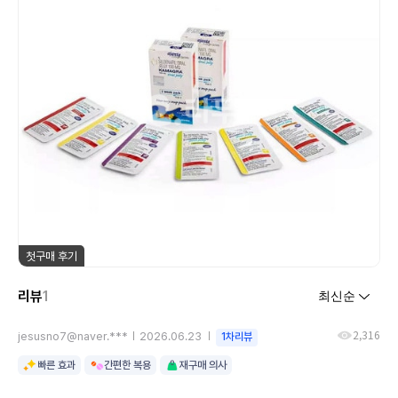
첫구매 후기
리뷰
1
2,316
jesusno7@naver.***
2026.06.23
1차리뷰
빠른 효과
간편한 복용
재구매 의사