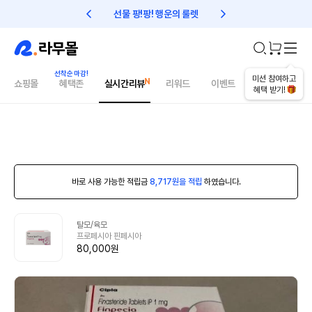
선물 팡!팡! 행운의 룰렛
친구초대 1만원 리워드!
미션 참여하고
쇼핑몰
혜택존
실시간리뷰
리워드
이벤트
건강매거진
혜택 받기!
바로 사용 가능한 적립금
8,717원을 적립
하였습니다.
탈모/육모
프로페시아 핀페시아
80,000원