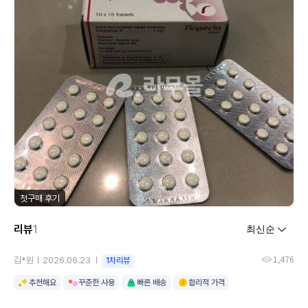
첫구매 후기
리뷰
1
1,476
김*원
2026.06.23
1차리뷰
추천해요
꾸준한 사용
빠른 배송
합리적 가격