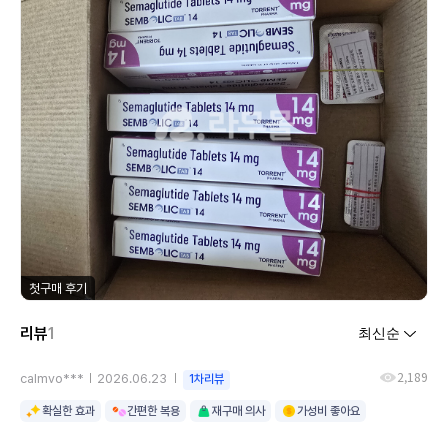
첫구매 후기
리뷰
1
2,189
calmvo***
2026.06.23
1차리뷰
확실한 효과
간편한 복용
재구매 의사
가성비 좋아요