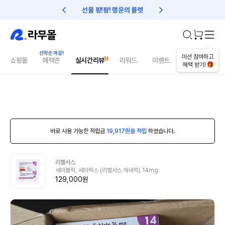
선물 팡!팡! 행운의 룰렛
친구초대 1만원 리워드!
미션 참여하고
쇼핑몰
혜택존
실시간리뷰
리워드
이벤트
건강매거진
혜택 받기!
바로 사용 가능한 적립금
19,917원을 적립
하였습니다.
리벨서스
세마볼릭, 세마릭스 (리벨서스 제네릭) 14mg
129,000원