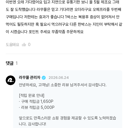
이번엔 오래 기다렸어요 입고 지연으로 유통기한 보니 올 5월 제조요 그래
도 잘 도착했습니다 라무몰은 믿고 기다리면 오더라구요 오메프라졸 두번째
구매입니다 저한테는 효과가 좋습니다 1박스는 복용후 증상이 없어져서 안
먹어도 될듯하지만 혹 필요시 먹으려구요 다른 한박스는 지인이 부탁해서 같
이 시켰습니다 포인트 주세요 무좀약좀 주문하게요
도움돼요
0
댓글
1
라무몰 관리자
2026.06.24
안녕하세요, 고객님! 소중한 리뷰 남겨주셔서 감사합니다.
[적립 완료 안내]
· 구매 적립금 1,650P
· 리뷰 적립금 5,000P
앞으로도 만족스러운 쇼핑 경험을 제공할 수 있도록 노력하겠습
니다. 감사합니다!