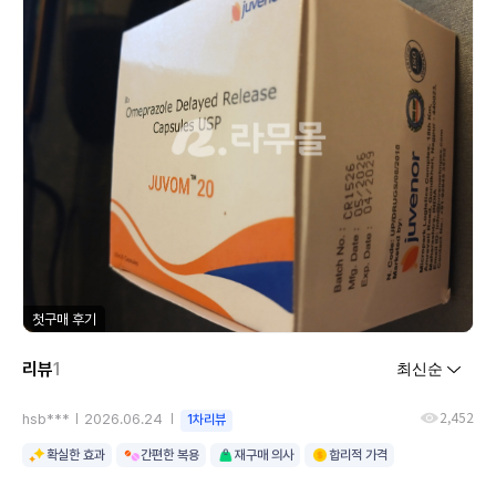
첫구매 후기
리뷰
1
2,452
hsb***
2026.06.24
1차리뷰
확실한 효과
간편한 복용
재구매 의사
합리적 가격