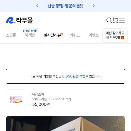
선물 팡!팡! 행운의 룰렛
친구초대 1만원 리워드!
미션 참여하고
쇼핑몰
혜택존
실시간리뷰
리워드
이벤트
건강매거진
혜택 받기!
바로 사용 가능한 적립금
6,650원을 적립
하였습니다.
위장소화
오메프라졸 JUVOM 20mg
55,000원