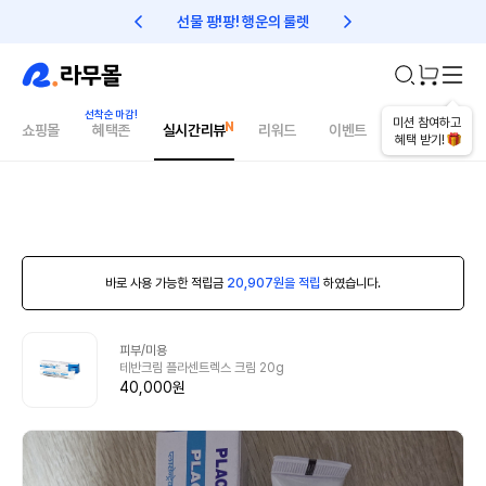
선물 팡!팡! 행운의 룰렛
친구초대 1만원 리워드!
미션 참여하고
쇼핑몰
혜택존
실시간리뷰
리워드
이벤트
건강매거진
혜택 받기!
바로 사용 가능한 적립금
20,907원을 적립
하였습니다.
피부/미용
테반크림 플라센트렉스 크림 20g
40,000원