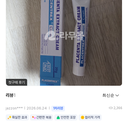
첫구매 후기
리뷰
1
2,366
jazzon***
2026.06.24
1차리뷰
확실한 효과
간편한 복용
안전한 포장
합리적 가격