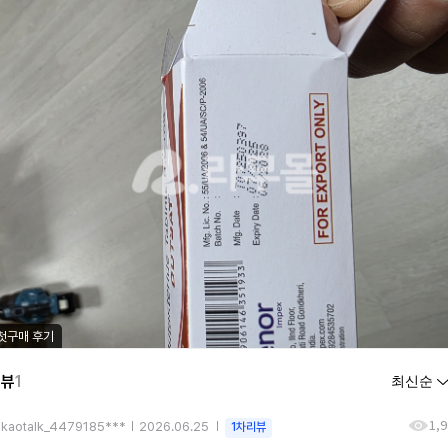
첫구매 후기
리뷰
1
1,
akaotalk_4479185***
2026.06.25
1차리뷰