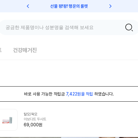
선물 팡!팡! 행운의 룰렛
친구초대 
트
건강매거진
바로 사용 가능한 적립금
7,422원을 적립
하였습니다.
탈모/육모
아보다트 두사트
69,000원