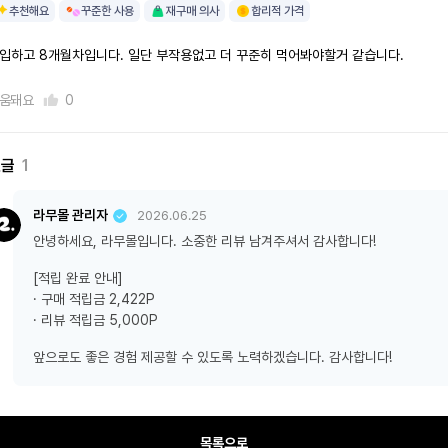
추천해요
꾸준한 사용
재구매 의사
합리적 가격
입하고 8개월차입니다. 일단 부작용없고 더 꾸준히 먹어봐야할거 같습니다.
움돼요
0
댓글
1
라무몰 관리자
2026.06.25
안녕하세요, 라무몰입니다. 소중한 리뷰 남겨주셔서 감사합니다!
[적립 완료 안내]
· 구매 적립금 2,422P
· 리뷰 적립금 5,000P
앞으로도 좋은 경험 제공할 수 있도록 노력하겠습니다. 감사합니다!
목록으로