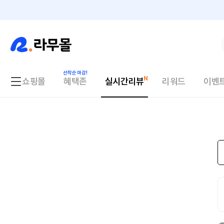
쇼핑몰
혜택존
실시간리뷰
리워드
이벤