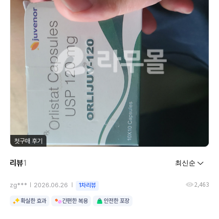
첫구매 후기
리뷰
1
2,463
zg***
2026.06.26
1차리뷰
확실한 효과
간편한 복용
안전한 포장