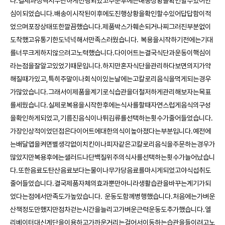
다.결제과정역시무난하게진행되었고주문후에는배송상황을확인할수있어안
심이되었습니다.배송이시작된이후에도진행상황을확인할수있어답답함이적
었으며포장상태또한깔끔했습니다.제품박스가훼손되거나찌그러진부분없이
도착했고유통기한도넉넉해서만족스러웠습니다. 복용을시작하기전에는기대
를너무크게하지않으려고노력했습니다.다이어트는결국식단과운동이핵심이
라는점을잘알고있었기때문입니다.하지만혼자식단을관리하다보면의지가약
해질때가있고,특히주말이나회식이있는날에는고칼로리음식을먹게되는경우
가많았습니다.그래서이제품을계기로식습관을더철저하게관리해보자는목표
를세웠습니다.실제로복용을시작한후에는식사를할때자연스럽게음식의구성
을확인하게되었고,기름진음식이나튀김류를선택하는횟수가줄어들었습니다.
가장인상적이었던점은다이어트에대한의식이높아졌다는부분입니다.예전에
는배달앱을켜면별생각없이치킨이나피자같은고칼로리음식을주문하는경우가
많았지만복용후에는샐러드나단백질위주의식사를선택하는횟수가늘어났습니
다.또한음료도탄산음료보다는물이나무가당음료를마시게되었고야식섭취도
줄어들었습니다.결국제품자체의효과뿐만아니라생활습관을바꾸는계기가되
었다는점에서만족도가높았습니다. 운동도함께병행했습니다.처음에는가벼운
산책정도만했지만점차걷는시간을늘리고가벼운근력운동도추가했습니다.엘
리베이터대신계단을이용하고가까운거리는걸어서이동하는습관을들이려고노