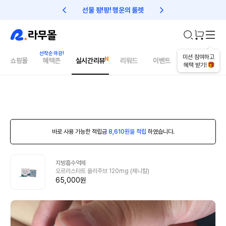
선물 팡!팡! 행운의 룰렛
친구초대 1만원 리워드!
미션 참여하고
쇼핑몰
혜택존
실시간리뷰
리워드
이벤트
건강매거진
혜택 받기!
바로 사용 가능한 적립금
8,610원을 적립
하였습니다.
지방흡수억제
오르리스타트 올리주브 120mg (제니칼)
65,000원