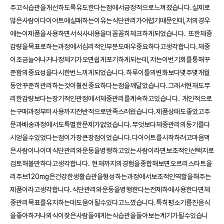
주고식습관을개선하도록유도한다는점에서긍정적으로느껴졌습니다.실제로
많은사람이다이어트에실패하는이유는식단관리가어렵기때문인데,저의경우
에는이제품을사용하면서식사내용을더꼼꼼히체크하게되었습니다. 또한체중
감량을목표로하는과정에서심리적인부분도매우중요하다고생각합니다.체중
이조금늘어나거나정체기가오면쉽게포기하게되는데,저는이번기회를통해꾸
준함의중요성을다시한번느끼게되었습니다.하루이틀의변화보다몇주몇개월
동안꾸준히관리하는것이훨씬중요하다는점을깨달았습니다.그래서현재도무
리한감량보다는장기적인관점에서체중관리를계속하고있습니다. 개인적으로
는구매과정부터사용까지전반적으로만족스러웠습니다.제품상태도좋았고주
문과배송과정에서도특별한문제가없었습니다.무엇보다체중관리의동기를다
시얻을수있었다는점이가장큰장점이었습니다.다이어트를시작하려고마음먹
은사람이나이미식단관리와운동을병행하고있는사람이라면보조적인선택지로
검토해볼만하다고생각합니다. 현재까지의경험을종합해보면오르리스타트올
리주브120mg은건강한생활습관을형성하는과정에서보조적인역할을해주는
제품이라고생각합니다.식단관리와운동을병행한다는전제하에사용한다면체
중관리목표를유지하는데도움이될수있다고느꼈습니다.특히평소기름진음식
을좋아하거나외식이잦은사람들에게는식습관을돌아보는계기가될수있습니