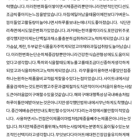
력했습니다.이러한변화들이쌓이면서체중관리뿐만아니라전반적인컨디션도
조금씩좋아지는느낌을받았습니다.아침에일어났을때몸이예전보다가벼운느
낌이들었고활동량이늘어나면서하루를보내는에너지도좋아졌습니다. 식단관
리측면에서도많은변화가있었습니다.과거에는한끼를먹더라도포만감위주로
생각했지만이제는단백질과채소를충분히섭취하려고노력하게되었습니다.닭
가슴살,계란,두부같은식품을자주먹게되었고야채와과일섭취량도늘어났습니
다.이러한변화는단순히체중감량뿐만아니라건강한식습관형성에도도움이되
었다고생각합니다.특히외식을할때도메뉴를고를때조금더신중하게생각하게
되었고과식을피하려고노력하게되었습니다. 라무몰을이용하면서좋았던점중
하나는원하는제품을비교적쉽게찾을수있다는점이었습니다.사이트내에서상
품을검색하는것도편리했고주문과결제절차도직관적이어서처음이용하는사람
도큰어려움없이구매할수있을것같습니다.해외구매대행특성상국내배송처럼
하루이틀만에받아보는것은아니지만생각했던범위내에서무난하게도착했습니
다.중간에배송관련안내도확인할수있어서기다리는과정에서불안함이적었습
니다. 사용하면서느낀점은이제품이마법처럼체중을빼주는제품은아니라는것
입니다.하지만체중관리를위해노력하는사람에게는분명히도움이될수있는보
조적인선택지라고생각합니다.무엇보다다이어트에대한긴장감을유지하게해