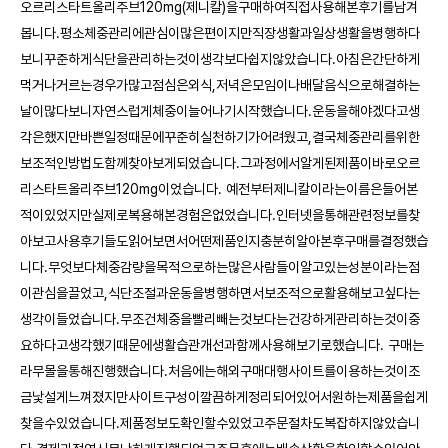
오르리스타트올리주브120mg(제니칼)을구매하여직접사용해본후기를남겨
봅니다.평소체중관리에관심이많은편이지만직장생활과일상생활을병행하다
보니꾸준하게식단을관리하는것이생각보다쉽지않았습니다.아침은간단하게
먹거나거르는경우가많고점심은외식,저녁은모임이나배달음식으로해결하는
날이많다보니자연스럽게체중이늘어나기시작했습니다.운동을해야겠다고생
각은했지만바쁜일정때문에꾸준히실천하기가어려웠고,결국체중관리를위한
보조적인방법도함께찾아보게되었습니다.그과정에서알게된제품이바로오르
리스타트올리주브120mg이었습니다. 예전부터제니칼이라는이름은들어본
적이있었지만실제로복용해본경험은없었습니다.인터넷을통해관련정보를찾
아보고사용후기들도읽어보면서어떤제품인지충분히알아본후구매를결정했습
니다.무엇보다체중감량을목적으로하는많은사람들이알고있는성분이라는점
이관심을끌었고,식단조절과운동을병행하면서보조적으로활용해보고싶다는
생각이들었습니다.무조건체중을빨리빼는것보다는건강하게관리하는것이중
요하다고생각했기때문에생활습관개선과함께사용해보기로했습니다. 구매는
라무몰을통해진행했습니다.처음에는해외구매대행사이트를이용하는것이조
금낯설게느껴졌지만사이트구성이깔끔하게정리되어있어서원하는제품을쉽게
찾을수있었습니다.제품정보도확인할수있었고주문절차도복잡하지않았습니