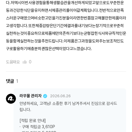
다.저역시이번사용경험을통해생활습관을개선하게되었고앞으로도꾸준한운
동과건강한식단을유지하면서체중관리를이어갈계획입니다.전반적으로만족
스러운구매였으며비슷한고민을가진분들이라면한번쯤참고해볼만한제품이라
고생각합니다.또한체중감량은단기간에결과를내기보다는장기적으로꾸준히
실천하는것이중요하므로제품에만의존하기보다는균형잡힌식사와규칙적인운
동을함께실천하는것을추천드립니다.이제품은그과정을도와주는보조적인도
구로활용하기에충분히괜찮은선택이었다고느꼈습니다.
도움돼요
0
댓글
1
라무몰 관리자
2026.06.26
안녕하세요, 고객님! 소중한 후기 남겨주셔서 진심으로 감사드
립니다.
[적립 완료 안내]
· 구매 적립금 3,610P