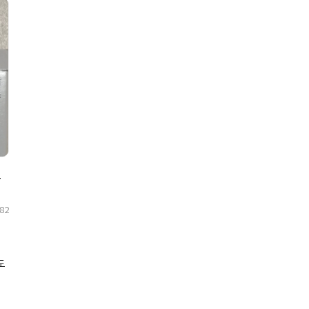
082
도