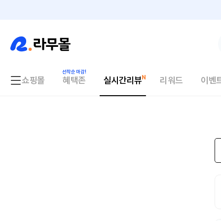
쇼핑몰
혜택존
실시간리뷰
리워드
이벤