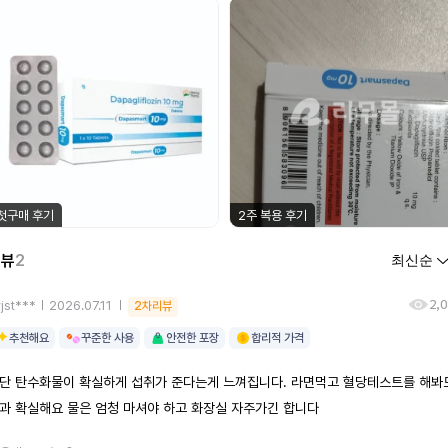
첫구매 후기
2주 복용 후기
리뷰
2
2,
jst***
2026.07.11
2차리뷰
추천해요
꾸준한 사용
안전한 포장
합리적 가격
단 탄수화물이 확실하게 섭취가 준다는게 느껴집니다. 라면먹고 혈당테스트를 해봐
과 확실해요 물은 엄청 마셔야 하고 화장실 자주가긴 합니다