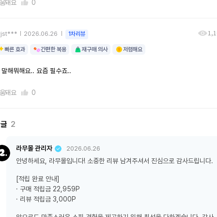
움돼요
0
1,
jst***
2026.06.26
1차리뷰
빠른 효과
간편한 복용
재구매 의사
저렴해요
 말해뭐해요.. 요즘 필수죠..
움돼요
0
댓글
2
라무몰 관리자
2026.06.26
안녕하세요, 라무몰입니다! 소중한 리뷰 남겨주셔서 진심으로 감사드립니다.
[적립 완료 안내]
· 구매 적립금 22,959P
· 리뷰 적립금 3,000P