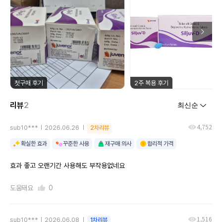
첫구매 후기
2주 복용 후기
리뷰
2
4,752
sub10***
2026.06.26
2차리뷰
확실한 효과
꾸준한 사용
재구매 의사
합리적 가격
효과 좋고 오랜기간 사용해도 부작용없네요
도움돼요
0
1,516
sub10***
2026.06.08
1차리뷰