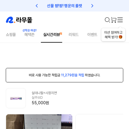
선물 팡!팡! 행운의 룰렛
친구초대 1만원 리워드!
미션 참여하고
쇼핑몰
혜택존
실시간리뷰
리워드
이벤트
건강매거진
혜택 받기!
바로 사용 가능한 적립금
11,279원을 적립
하였습니다.
실데나필+사정지연
실주브D
55,000원