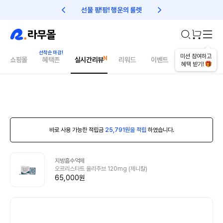
선물 팡!팡! 행운의 룰렛
친구초대 1만원 리워드!
미션 참여하고
쇼핑몰
혜택존
실시간리뷰
리워드
이벤트
건강매거진
혜택 받기!
바로 사용 가능한 적립금
25,791원을 적립
하였습니다.
지방흡수억제
오르리스타트 올리주브 120mg (제니칼)
65,000원