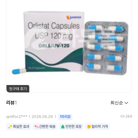
첫구매 후기
리뷰
1
264
qmffor2***
2026.06.26
1차리뷰
확실한 효과
간편한 복용
안전한 포장
합리적 가격