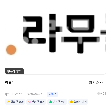
첫구매 후기
리뷰
1
423
qmffor2***
2026.06.26
1차리뷰
확실한 효과
간편한 복용
안전한 포장
합리적 가격