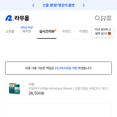
선물 팡!팡! 행운의 룰렛
친구초대 1만원 리워드!
미션 참여하고
쇼핑몰
혜택존
실시간리뷰
리워드
이벤트
건강매거진
혜택 받기!
바로 사용 가능한 적립금
25,664원을 적립
하였습니다.
비염
히말라야 브레솔 Himalaya Bresol ( 호흡기질환, 비염,천식 개선 )
28,500원