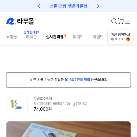
선물 팡!팡! 행운의 룰렛
친구초대 1만원 리워드!
미션 참여하고
쇼핑몰
혜택존
실시간리뷰
리워드
이벤트
건강매거진
혜택 받기!
바로 사용 가능한 적립금
10,607원을 적립
하였습니다.
지방흡수억제
오르리스타트 올리갈 120mg (제니칼)
74,000원