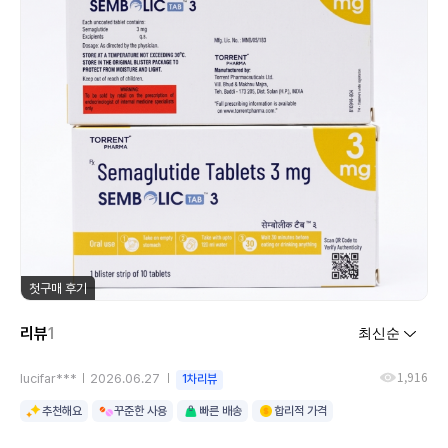
첫구매 후기
리뷰
1
1,916
lucifar***
2026.06.27
1차리뷰
추천해요
꾸준한 사용
빠른 배송
합리적 가격