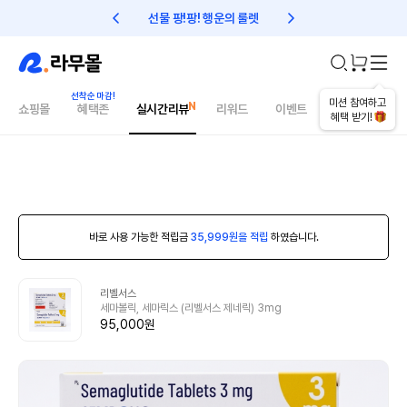
선물 팡!팡! 행운의 룰렛
친구초대 1만원 리워드!
미션 참여하고
쇼핑몰
혜택존
실시간리뷰
리워드
이벤트
건강매거진
혜택 받기!
바로 사용 가능한 적립금
35,999원을 적립
하였습니다.
리벨서스
세마볼릭, 세마릭스 (리벨서스 제네릭) 3mg
95,000원