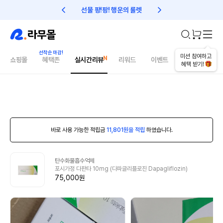
선물 팡!팡! 행운의 룰렛
친구초대 1만원 리워드!
미션 참여하고
쇼핑몰
혜택존
실시간리뷰
리워드
이벤트
건강매거진
혜택 받기!
바로 사용 가능한 적립금
11,801원을 적립
하였습니다.
탄수화물흡수억제
포시가정 다판타 10mg (다파글리플로진 Dapagliflozin)
75,000원