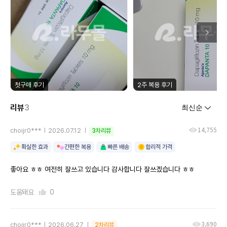
첫구매 후기
2주 복용 후기
리뷰
3
14,755
choijr0***
2026.07.12
3차리뷰
확실한 효과
간편한 복용
빠른 배송
합리적 가격
좋아요 ㅎㅎ 여전히 잘쓰고 있습니다 감사합니다 잘쓰겠습니다 ㅎㅎ
도움돼요
0
3,690
choijr0***
2026.06.27
2차리뷰