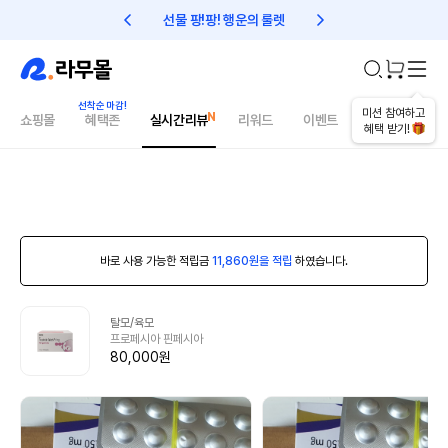
선물 팡!팡! 행운의 룰렛
친구초대 1만원 리워드!
미션 참여하고
쇼핑몰
혜택존
실시간리뷰
리워드
이벤트
건강매거진
혜택 받기!
바로 사용 가능한 적립금
11,860원을 적립
하였습니다.
탈모/육모
프로페시아 핀페시아
80,000원