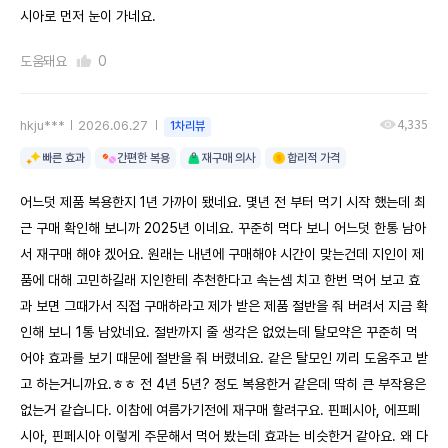
시아로 먼저 눈이 가네요.
도움돼요
0
4,335
hkju***
2026.06.27
1차리뷰
빠른 효과
간편한 복용
재구매 의사
합리적 가격
어느덧 제품 복용한지 1년 가까이 됐네요. 몇년 전 부터 먹기 시작 했는데 최
근 구매 확인해 보니까 2025년 이네요. 꾸준히 먹다 보니 어느덧 한통 남아
서 재구매 해야 겠어요. 원래는 내년에 구매해야 시간이 맞는건데 지인이 제
품에 대해 고민하길래 지인한테 추천한다고 속는셈 치고 한번 먹어 보고 효
과 보면 그때가서 직접 구매하라고 제가 받은 제품 절반을 줘 버려서 지금 확
인해 보니 1통 남았네요. 절반까지 줄 생각은 없었는데 탈모약은 꾸준히 먹
어야 효과를 보기 때문에 절반을 줘 버렸네요. 같은 탈모인 끼리 도움주고 받
고 하는거니까요.ㅎㅎ 전 4년 5년? 정도 복용한거 같은데 딱히 큰 부작용은
없는거 같습니다. 이참에 여름가기전에 재구매 할려구요. 핀페시아, 에프페
시아, 핀페시아 이렇게 주문해서 먹어 봤는데 효과는 비슷한거 같아요. 왜 다