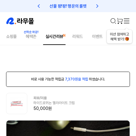
선물 팡!팡! 행운의 룰렛
친구초대 1만원 리워드!
미션 참여하고
쇼핑몰
혜택존
실시간리뷰
리워드
이벤트
건강매거진
혜택 받기!
바로 사용 가능한 적립금
7,370원을 적립
하였습니다.
피부/미용
하이드로퀴논 멜라라이트 크림
50,000원