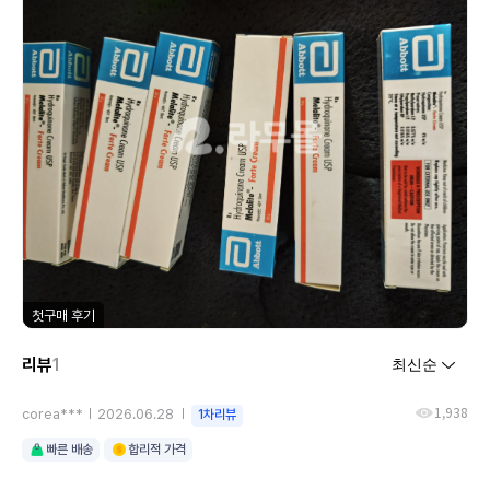
첫구매 후기
리뷰
1
1,938
corea***
2026.06.28
1차리뷰
빠른 배송
합리적 가격