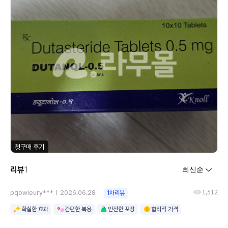
첫구매 후기
리뷰
1
1,512
pqowieury***
2026.06.28
1차리뷰
확실한 효과
간편한 복용
안전한 포장
합리적 가격