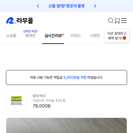
선물 팡!팡! 행운의 룰렛
친구초대 1만원 리워드!
미션 참여하고
쇼핑몰
혜택존
실시간리뷰
리워드
이벤트
건강매거진
혜택 받기!
바로 사용 가능한 적립금
5,000원을 적립
하였습니다.
탈모/육모
아보다트 두타놀 400정
78,000원