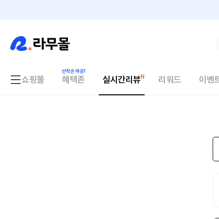
쇼핑몰
혜택존
실시간리뷰
리워드
이벤