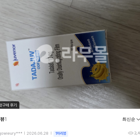
첫구매 후기
리뷰
1
2,
qowieury***
2026.06.28
1차리뷰