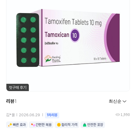
첫구매 후기
리뷰
1
1,990
김*울
2026.06.29
1차리뷰
빠른 효과
간편한 복용
합리적 가격
안전한 포장