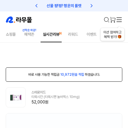
선물 팡!팡! 행운의 룰렛
친구초대 1만원 리워드!
미션 참여하고
쇼핑몰
혜택존
실시간리뷰
리워드
이벤트
건강매거진
혜택 받기!
바로 사용 가능한 적립금
10,972원을 적립
하였습니다.
스테로이드
타목시칸 (타목시펜 놀바덱스 10mg)
52,000원