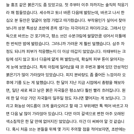
늘 홍조 같은 붉은기도 좀 있었고요. 첫 주부터 이주 차까지는 솔직히 적응기
라 꽤 힘들었습니다. 세수하고 토너 바른 다음에 발랐는데, 바르고 나서 한
십오 분 동안은 얼굴이 엄청 가렵고 따가웠습니다. 부작용인가 싶어서 찾아
보니까 성분 특성상 초반에 흔히 생기는 자극이라고 하더라고요. 그래서 단
독으로 바르는 건 포기하고, 평소 쓰던 수분크림에 쌀알만큼 섞어서 이틀에
한 번씩만 밤에 발랐습니다. 그러니까 가려운 게 훨씬 덜했습니다. 삼주 차
정도 되니까 피부가 적응했는지 더 이상 따갑지 않았습니다. 이때부터는 크
림에 섞지 않고 토너 다음에 얇게 펴 발랐는데, 확실히 피부 톤이 맑아지는
게 눈에 보였습니다. 특히 아침에 일어났을 때 코 주변과 볼에 있던 만성적인
붉은기가 많이 가라앉아 있었습니다. 피지 분비량도 좀 줄어든 느낌이라 오
후에 기름 도는 게 덜했습니다. 한 달이 지난 지금 시점에서 총평을 해보자
면, 일단 새로 짜고 남은 붉은 자국들은 평소보다 훨씬 빨리 흐려집니다. 원
래 한 달 이상 가던 자국들이 일주일 정도 지나면 옅어지는 게 보입니다. 그
리고 화농성 여드름이 크게 올라오려고 할 때 그 부위에만 톡 찍어 바르고 자
면 다음 날 많이 가라앉아 있습니다. 다만 이미 갈색으로 변한 아주 오래된
색소침착은 한 달 만에 없어지진 않았습니다. 이건 더 써봐야 알 것 같습니
다. 혹시 처음 쓰는 분들을 위해 몇 가지 주의할 점을 적어보자면, 초반에는