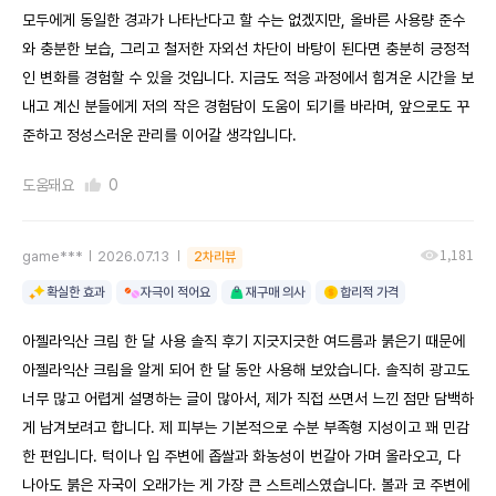
모두에게 동일한 경과가 나타난다고 할 수는 없겠지만, 올바른 사용량 준수
와 충분한 보습, 그리고 철저한 자외선 차단이 바탕이 된다면 충분히 긍정적
인 변화를 경험할 수 있을 것입니다. 지금도 적응 과정에서 힘겨운 시간을 보
내고 계신 분들에게 저의 작은 경험담이 도움이 되기를 바라며, 앞으로도 꾸
준하고 정성스러운 관리를 이어갈 생각입니다.
도움돼요
0
1,181
game***
2026.07.13
2차리뷰
확실한 효과
자극이 적어요
재구매 의사
합리적 가격
아젤라익산 크림 한 달 사용 솔직 후기 지긋지긋한 여드름과 붉은기 때문에
아젤라익산 크림을 알게 되어 한 달 동안 사용해 보았습니다. 솔직히 광고도
너무 많고 어렵게 설명하는 글이 많아서, 제가 직접 쓰면서 느낀 점만 담백하
게 남겨보려고 합니다. 제 피부는 기본적으로 수분 부족형 지성이고 꽤 민감
한 편입니다. 턱이나 입 주변에 좁쌀과 화농성이 번갈아 가며 올라오고, 다
나아도 붉은 자국이 오래가는 게 가장 큰 스트레스였습니다. 볼과 코 주변에