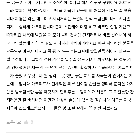
는 붉은 자국이나 거뭇한 색소침착에 좋다고 해서 직구로 구했어요 20퍼센
트라 효과는 확실하겠지만 그만큼 자극이 있을까 봐 처음에 긴장을 좀 했습
니다 제형은 약간 매트하고 서걱거리는 느낌의 흰색 크림인데 바르고 나면
되게 보송하게 마무리됩니다 근데 스킨케어 대충 하고 바르면 엄청 가렵고
따가워요 처음에 발랐을 때 모기 물린 것처럼 간지러워서 바로 씻어내야 하
나 고민했는데 삼십 분 정도 지나니까 가라앉더라고요 피부 예민하신 분들은
단독으로 바르지 마시고 꼭 평소 쓰는 수분크림에 쌀알만큼 섞어서 바르는
걸 추천합니다 그렇게 적응 기간을 일주일 정도 거치니까 간지러운 것도 거
의 없어졌어요 지금 삼 주 넘게 쓰는 중인데 확실히 새로 올라오는 여드름 빈
도가 줄었고 무엇보다 짤 생각도 못 했던 붉은 여드름 자국들이 옅어지는 게
눈에 보입니다 아크리프가 전체적인 피부 결이랑 좁쌀을 정리해 준다면 아지
덤은 얼룩덜룩한 톤을 깨끗하게 맞춰주는 느낌이에요 처음의 그 미친듯한 간
지러움만 잘 버텨내면 이만한 가성비 꿀템이 없는 것 같습니다 여드름 자국
때문에 스트레스받으시는 분들은 양 조절 잘해서 꼭 한번 써보세요
도움돼요
0