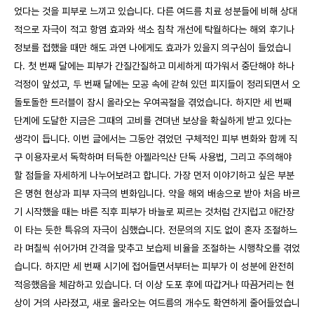
었다는 것을 피부로 느끼고 있습니다. 다른 여드름 치료 성분들에 비해 상대
적으로 자극이 적고 항염 효과와 색소 침착 개선에 탁월하다는 해외 후기나
정보를 접했을 때만 해도 과연 나에게도 효과가 있을지 의구심이 들었습니
다. 첫 번째 달에는 피부가 간질간질하고 미세하게 따가워서 중단해야 하나
걱정이 앞섰고, 두 번째 달에는 모공 속에 갇혀 있던 피지들이 정리되면서 오
돌토돌한 트러블이 잠시 올라오는 우여곡절을 겪었습니다. 하지만 세 번째
단계에 도달한 지금은 그때의 고비를 견뎌낸 보상을 확실하게 받고 있다는
생각이 듭니다. 이번 글에서는 그동안 겪었던 구체적인 피부 변화와 함께 직
구 이용자로서 독학하며 터득한 아젤라익산 단독 사용법, 그리고 주의해야
할 점들을 자세하게 나누어보려고 합니다. 가장 먼저 이야기하고 싶은 부분
은 명현 현상과 피부 자극의 변화입니다. 약을 해외 배송으로 받아 처음 바르
기 시작했을 때는 바른 직후 피부가 바늘로 찌르는 것처럼 간지럽고 애간장
이 타는 듯한 특유의 자극이 심했습니다. 전문의의 지도 없이 혼자 조절하느
라 며칠씩 쉬어가며 간격을 맞추고 보습제 비율을 조절하는 시행착오를 겪었
습니다. 하지만 세 번째 시기에 접어들면서부터는 피부가 이 성분에 완전히
적응했음을 체감하고 있습니다. 더 이상 도포 후에 따갑거나 따끔거리는 현
상이 거의 사라졌고, 새로 올라오는 여드름의 개수도 확연하게 줄어들었습니