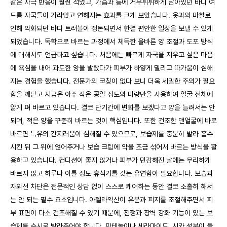
같은 자극 반응이 훨씬 적었고, 가슴과 등에 거무튀튀하게 남아있던 바디 여
드름 자국들이 가라앉고 연해지는 효과를 크게 보았습니다. 옷과의 마찰로
인해 악화되던 바디 트러블이 정돈되면서 한결 편안한 일상을 보낼 수 있게
되었습니다. 독학으로 바르는 과정에서 체득한 올바른 양 조절과 도포 방식
에 대해서도 언급하고 싶습니다. 처음에는 빠르게 자국을 지우고 싶은 마음
에 욕심을 내어 과도한 양을 발랐다가 피부가 하얗게 밀리고 따가움이 심해
지는 경험을 했습니다. 전문가의 코칭이 없다 보니 더욱 세밀한 주의가 필요
함을 깨닫고 지금은 아주 작은 콩알 정도의 미량만을 사용하여 얼굴 전체에
얇게 펴 바르고 있습니다. 결코 단기간에 변화를 보겠다고 양을 늘려서는 안
되며, 적은 양을 꾸준히 바르는 것이 핵심입니다. 또한 건조한 맨얼굴에 바로
바르면 특유의 간지러움이 심해질 수 있으므로, 보습제를 충분히 발라 흡수
시킨 뒤 그 위에 얹어주거나 보습 크림에 약을 조금 섞어서 바르는 방식을 활
용하고 있습니다. 컨디션이 좋지 않거나 피부가 민감해진 날에는 무리하게
바르지 않고 하루나 이틀 정도 휴식기를 갖는 유연함이 필요합니다. 보습과
자외선 차단은 전문적인 상담 없이 스스로 케어하는 동안 결코 소홀히 해서
는 안 되는 필수 요소입니다. 아젤라익산이 유분과 피지를 조절해주면서 피
부 표면이 다소 건조해질 수 있기 때문에, 진정과 장벽 강화 기능이 있는 보
습제를 수시로 발라주어야 합니다. 판테놀이나 세라마이드, 시카 성분이 들