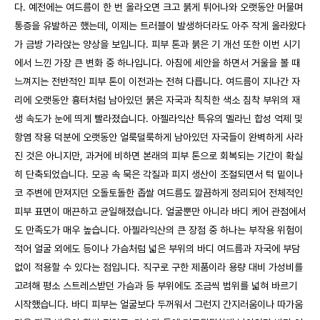
다. 예전에는 여드름이 한 번 올라오면 크고 붉게 튀어나와 오랫동안 머물며
통증을 유발하곤 했는데, 이제는 트러블이 발생하더라도 아주 작게 올라왔다
가 금방 가라앉는 양상을 보입니다. 피부 톤과 붉은 기 개선 또한 이번 시기
에서 느낀 가장 큰 변화 중 하나입니다. 아침에 세안을 하면서 거울을 볼 때
느껴지는 전반적인 피부 톤이 이전과는 전혀 다릅니다. 여드름이 지나간 자
리에 오랫동안 흉터처럼 남아있던 붉은 자국과 칙칙한 색소 침착 부위의 재
생 속도가 눈에 띄게 빨라졌습니다. 아젤라익산 특유의 멜라닌 합성 억제 및
항염 작용 덕분에 오랫동안 얼룩덜룩하게 남아있던 자국들이 완벽하게 사라
진 것은 아니지만, 과거에 비하면 본래의 피부 톤으로 회복되는 기간이 확실
히 단축되었습니다. 모공 속 묵은 각질과 피지 생산이 조절되면서 턱 밑이나
코 주변에 만져지던 오돌토돌한 좁쌀 여드름도 깔끔하게 정리되어 전체적인
피부 표면이 매끈하고 균일해졌습니다. 얼굴뿐만 아니라 바디 케어 관점에서
도 만족도가 매우 높습니다. 아젤라익산의 큰 장점 중 하나는 부작용 위험이
적어 얼굴 외에도 등이나 가슴처럼 넓은 부위의 바디 여드름과 자국에 부담
없이 적용할 수 있다는 점입니다. 직구로 구한 제품이라 용량 대비 가성비를
고려해 평소 스트레스받던 가슴과 등 부위에도 조금씩 범위를 넓혀 바르기
시작했습니다. 바디 피부는 얼굴보다 두꺼워서 그런지 간지러움이나 따가움