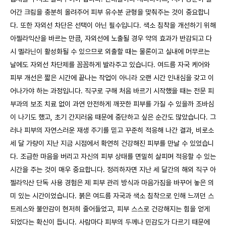
어간 크림을 충분히 올려주어 피부 유수분 균형을 맞춰주는 것이 중요합니
다. 또한 자외선 차단은 선택이 아닌 필수입니다. 색소 침착을 개선하기 위해
아젤라익산을 바르는 만큼, 자외선에 노출될 경우 약의 효과가 반감되고 다
시 멜라닌이 활성화될 수 있으므로 외출할 때는 물론이고 실내에 머무르는
날에도 자외선 차단제를 꼼꼼하게 발라주고 있습니다. 여드름 자국 케어와
피부 개선은 짧은 시간에 끝나는 작업이 아니라 오랜 시간 인내심을 갖고 이
어나가야 하는 과정입니다. 직구로 구해 처음 바르기 시작했을 때는 전문 피
부과의 보조 치료 없이 과연 안전하게 깨끗한 피부를 가질 수 있을까 조바심
이 나기도 했고, 초기 간지러움 때문에 중단하고 싶은 순간도 많았습니다. 그
러나 피부의 자연스러운 재생 주기를 믿고 꾸준히 적응해 나간 결과, 비로소
세 달 가량이 지난 지금 시점에서 확연히 건강해진 피부를 만날 수 있었습니
다. 조급한 마음을 버리고 자신의 피부 상태를 면밀히 살피며 적응할 수 있는
시간을 주는 것이 매우 중요합니다. 정리하자면 지난 세 달간의 해외 직구 아
젤라익산 단독 사용 경험은 제 피부 관리 방식과 마음가짐을 바꾸어 놓은 의
미 있는 시간이었습니다. 붉은 여드름 자국과 색소 침착으로 인해 느끼던 스
트레스와 불안감이 현저히 줄어들었고, 피부 스스로 건강해지는 힘을 얻게
되었다는 확신이 듭니다. 사람마다 피부의 두께나 민감도가 다르기 때문에