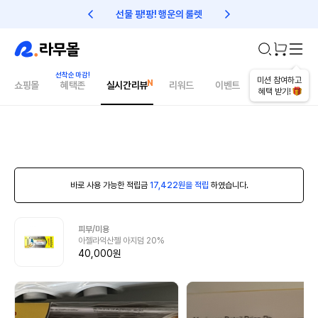
선물 팡!팡! 행운의 룰렛
친구초대 1만원 리워드!
미션 참여하고
쇼핑몰
혜택존
실시간리뷰
리워드
이벤트
건강매거진
혜택 받기!
바로 사용 가능한 적립금
17,422원을 적립
하였습니다.
피부/미용
아젤라익산젤 아지덤 20%
40,000원