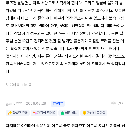
무조건 쌀알만큼 아주 소량으로 시작해야 합니다. 그리고 얼굴에 물기가 남
아있을 때 바르면 자극이 훨씬 심해지니까 토너를 완전히 흡수시키고 보송한
상태에서 바르는 게 좋습니다. 피부가 약간 건조해질 수 있으니까 보습 크림
도 평소보다 잘 챙겨 발라야 하고, 낮에는 선크림이 필수입니다. 레티놀이나
다른 각질 제거 성분과는 같이 안 쓰는 게 피부 장벽에 안전합니다. 초반 일
주일 동안 따갑고 간지러운 것만 잘 넘기면 붉은기와 자잘한 트러블 잡는 데
는 확실히 효과가 있는 성분 같습니다. 드라마틱하게 피부가 새로 태어나는
것까지는 아니지만, 피부 톤이 균일해지고 트러블 주기가 길어진 것만으로도
만족스럽습니다. 저는 앞으로도 계속 스킨케어 루틴에 포함해서 쓸 생각입니
다.
도움돼요
0
1,921
game***
2026.06.29
1차리뷰
확실한 효과
자극이 적어요
빠른 배송
가성비 좋아요
아지덤은 아젤라산 성분인데 여드름 균도 잡아주고 여드름 지나간 자리에 남