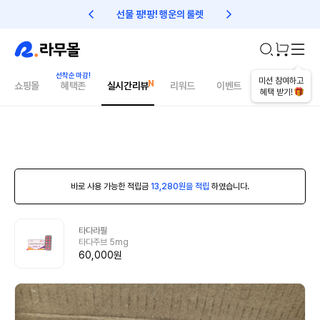
선물 팡!팡! 행운의 룰렛
친구초대 1만원 리워드!
미션 참여하고
쇼핑몰
혜택존
실시간리뷰
리워드
이벤트
건강매거진
혜택 받기!
바로 사용 가능한 적립금
13,280원을 적립
하였습니다.
타다라필
타다주브 5mg
60,000원