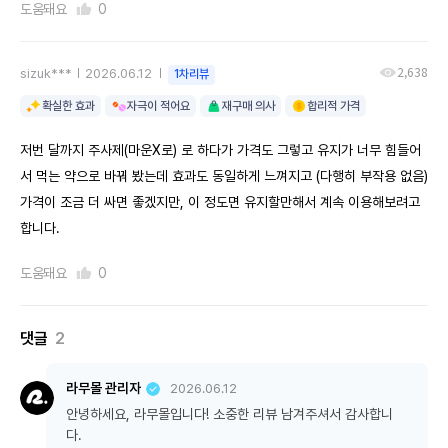
도움돼요
0
2,638
sizuk***
2026.06.12
1차리뷰
확실한 효과
자극이 적어요
재구매 의사
합리적 가격
저번 달까지 주사제(마운X로) 로 하다가 가격도 그렇고 유지가 너무 힘들어
서 먹는 약으로 바꿔 봤는데 효과도 동일하게 느껴지고 (다행히 부작용 없음)
가격이 조금 더 싸면 좋겠지만, 이 정도면 유지할만해서 계속 이용해보려고
합니다.
도움돼요
0
댓글
2
라무몰 관리자
2026.06.12
안녕하세요, 라무몰입니다! 소중한 리뷰 남겨주셔서 감사합니
다.