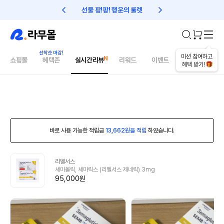
선물 팡!팡! 행운의 룰렛
친구초대 1만원 리워드!
미션 참여하고
쇼핑몰
혜택존
실시간리뷰
리워드
이벤트
건강매거진
혜택 받기!
바로 사용 가능한 적립금
13,662원을 적립
하였습니다.
리벨서스
세마볼릭, 세마릭스 (리벨서스 제네릭) 3mg
95,000원