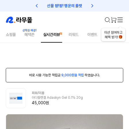
선물 팡!팡! 행운의 룰렛
친구초대 1만원 리워드!
미션 참여하고
쇼핑몰
혜택존
실시간리뷰
리워드
이벤트
건강매거진
혜택 받기!
바로 사용 가능한 적립금
9,000원을 적립
하였습니다.
피부/미용
아다팔렌겔 Adaskyn Gel 0.1% 20g
45,000원