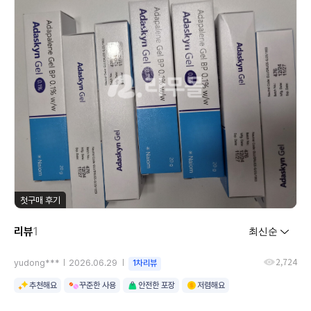
첫구매 후기
리뷰
1
2,724
yudong***
2026.06.29
1차리뷰
추천해요
꾸준한 사용
안전한 포장
저렴해요