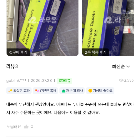
첫구매 후기
2주 복용 후기
리뷰
3
2,586
goblink***
2026.07.28
3차리뷰
확실한 효과
간편한 복용
재구매 의사
가성비 좋아요
배송이 무난해서 괜찮았어요. 아보다트 두타놀 꾸준히 쓰는데 효과도 괜찮아
서 자주 주문하는 곳이에요. 다음에도 이용할 것 같아요.
도움돼요
0