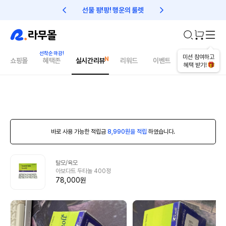
선물 팡!팡! 행운의 룰렛
친구초대 1만원 리워드!
미션 참여하고
쇼핑몰
혜택존
실시간리뷰
리워드
이벤트
건강매거진
혜택 받기!
바로 사용 가능한 적립금
8,990원을 적립
하였습니다.
탈모/육모
아보다트 두타놀 400정
78,000원