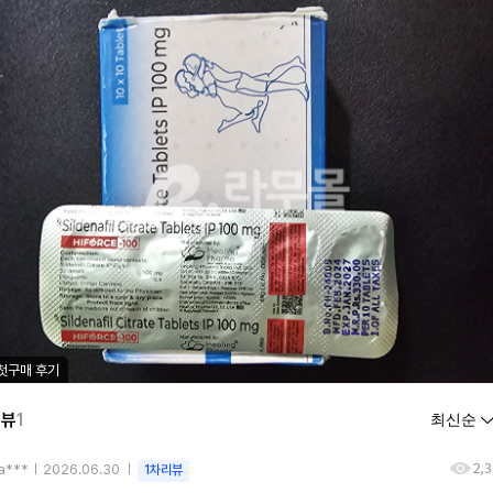
첫구매 후기
리뷰
1
2,
a***
2026.06.30
1차리뷰