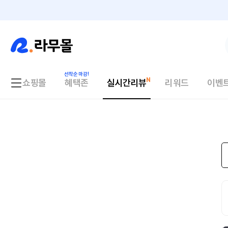
쇼핑몰
혜택존
실시간리뷰
리워드
이벤