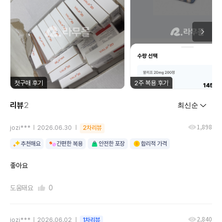
첫구매 후기
2주 복용 후기
리뷰
2
1,898
jozi***
2026.06.30
2차리뷰
추천해요
간편한 복용
안전한 포장
합리적 가격
좋아요
도움돼요
0
2,840
jozi***
2026.06.02
1차리뷰