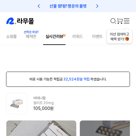
선물 팡!팡! 행운의 룰렛
친구초대 1만원 리워드!
미션 참여하고
쇼핑몰
혜택존
실시간리뷰
리워드
이벤트
건강매거진
혜택 받기!
바로 사용 가능한 적립금
32,524원을 적립
하였습니다.
바데나필
발리프 20mg
105,000원