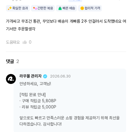
확실한 효과
간편한 복용
빠른 배송
합리적 가격
가격싸고 무조건 통관, 무엇보다 배송이 개빠름 2주 안걸려서 도착했네요 여
기서만 주문할생각
도움돼요
0
댓글
2
라무몰 관리자
2026.06.30
안녕하세요, 고객님!
[적립 완료 안내]
· 구매 적립금 5,808P
· 리뷰 적립금 5,000P
앞으로도 빠르고 만족스러운 쇼핑 경험을 제공하기 위해 최선을
다하겠습니다. 감사합니다!