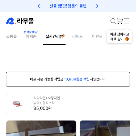
선물 팡!팡! 행운의 룰렛
친구초대 1만원 리워드!
미션 참여하고
쇼핑몰
혜택존
실시간리뷰
리워드
이벤트
건강매거진
혜택 받기!
바로 사용 가능한 적립금
10,808원을 적립
하였습니다.
타다라필+사정지연
슈퍼비달리스타
85,000원