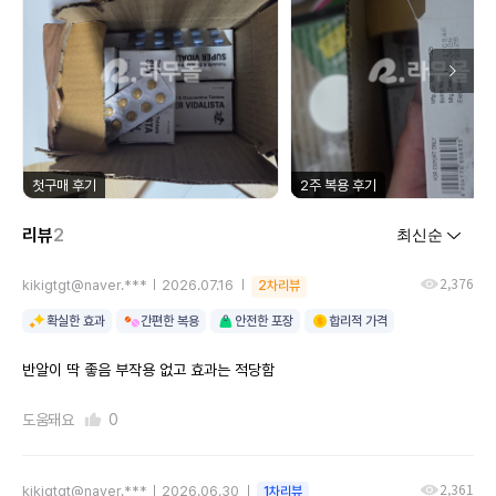
첫구매 후기
2주 복용 후기
리뷰
2
2,376
kikigtgt@naver.***
2026.07.16
2차리뷰
확실한 효과
간편한 복용
안전한 포장
합리적 가격
반알이 딱 좋음 부작용 없고 효과는 적당함
도움돼요
0
2,361
kikigtgt@naver.***
2026.06.30
1차리뷰