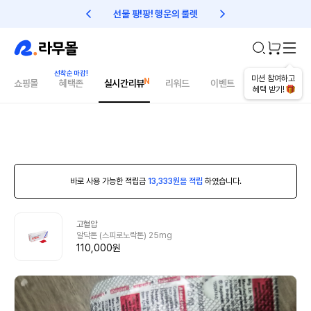
선물 팡!팡! 행운의 룰렛
친구초대 1만원 리워드!
미션 참여하고
쇼핑몰
혜택존
실시간리뷰
리워드
이벤트
건강매거진
혜택 받기!
바로 사용 가능한 적립금
13,333원을 적립
하였습니다.
고혈압
알닥톤 (스피로노락톤) 25mg
110,000원