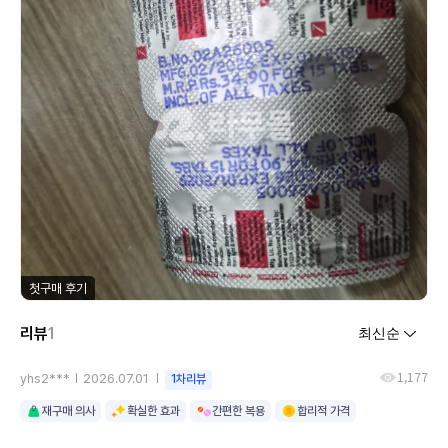
첫구매 후기
리뷰
1
1,177
yhs2***
2026.07.01
1차리뷰
재구매 의사
확실한 효과
간편한 복용
합리적 가격