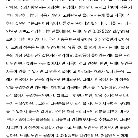
각해요. 주의사항으로는 자외선이 민감해서 밤에만 바르시고 함량이 적은 거
부터 차근히 피부에 적응시키면서 고함량으로 올라오시는게 좋고 자극이 심
하다 싶으면 수분크림이랑 섞어 바른것도 또하나의 팁입니다. 다들 트레티노
인으로 예쁘고 건강한 피부 만들어봐요. 트레티노인 0.025%의 skyntret
크림에 대한 후기입니다. 우선 배송은 빠르게 왔어요. 2주 안걸린거 같아요.
이 크림의 성분은 트레티노인인데요. 요즘 많이들 챙겨 바르시는 레티놀 성
분의 가장 진화버전? 같은거라 생각해요. 화장품에 들어있는 레티놀은 트레
티노인보다 효과는 조금 떨어지지만 자극이 적고 안전한 반면, 트레티노인은
자극이 있을 수 있지만 그 만큼 직접적이고 체감되는 효과가 있더라구요. 그
래서 한국에서는 전문의약품으로 판매되구요. 그래서 한국에서는 이 성분의
약을 구입하려면 병원에서 처방받고 약국에서 받아 볼 수 있는데요. 가격도
라무몰에서 구입하는거보다 비쌀테고 무엇보다 병원, 약국 주기적으로 다니
는게 귀찮잖아요... 그래서 그런분들은 이 라무몰 사이트에서 편하게 구입해
볼 수 있어서 좋은거 같아요. 우선은 처음 트레티노인 성분을 피부에 바르기
보다 시중에 파는 화장품의 레티놀부터 경험해보시는걸 추천드려요. 그러면
서 피부가 이 성분에 적응할시간을 주고 트레티노인으로 넘어오시면 좋을거
같아요. 트레티노인도 용량이 0.025%부터 다양한데요. 처음엔 안전하게