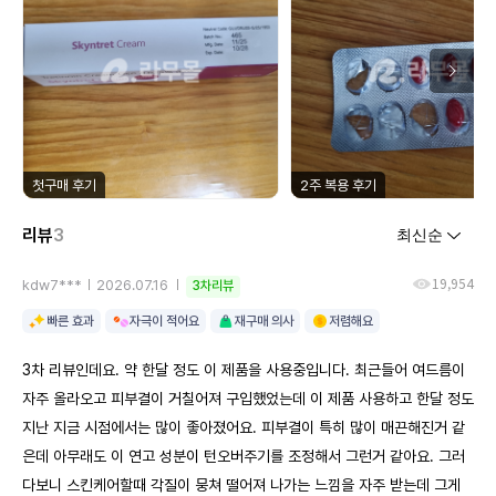
첫구매 후기
2주 복용 후기
리뷰
3
19,954
kdw7***
2026.07.16
3차리뷰
빠른 효과
자극이 적어요
재구매 의사
저렴해요
3차 리뷰인데요. 약 한달 정도 이 제품을 사용중입니다. 최근들어 여드름이
자주 올라오고 피부결이 거칠어져 구입했었는데 이 제품 사용하고 한달 정도
지난 지금 시점에서는 많이 좋아졌어요. 피부결이 특히 많이 매끈해진거 같
은데 아무래도 이 연고 성분이 턴오버주기를 조정해서 그런거 같아요. 그러
다보니 스킨케어할때 각질이 뭉쳐 떨어져 나가는 느낌을 자주 받는데 그게