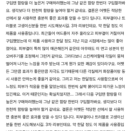
구입땐 함량을 더 높은거 구매하려했는데 그냥 같은 함량 한번더 구입할까봐
요. 생각보다 더 천천히 함량을 높여야 할거 같네요. 결론은 어쨋든 적당한
선에서 잘 사용하면 충분히 좋은 효과를 얻을 수 있다 입니다. 피부결이나 트
러블로 고생이신분들 한번 시도해보시길. 3차 리뷰인데요. 약 한달 정도 이
제품을 사용중입니다. 최근들어 여드름이 자주 올라오고 피부결이 거칠어져
구입했었는데 이 제품 사용하고 한달 정도 지난 지금 시점에서는 많이 좋아
졌어요. 피부결이 특히 많이 매끈해진거 같은데 아무래도 이 연고 성분이 턴
오버주기를 조정해서 그런거 같아요. 그러다보니 스킨케어할때 각질이 뭉쳐
떨어져 나가는 느낌을 자주 받는데 그게 뭔가 묘한 쾌감이 있더라구요. 어쨋
든 그만큼 효과가 좋은만큼 자극도 있기때문에 다른 각질제거 화장품이랑 동
시 사용은 안하는게 좋을거 같아요. 그리고 저는 한달정도 사용함으로써 어
느정도 피부가 적응을 한줄 알았는데도 한번씩 살짝 붉어지고 따가운 느낌이
있긴해요. 이거 때문인지는 확실치않지만... 그래서 다음 구입땐 함량을 더
높은거 구매하려했는데 그냥 같은 함량 한번더 구입할까봐요. 생각보다 더
천천히 함량을 높여야 할거 같네요. 결론은 어쨋든 적당한 선에서 잘 사용하
면 충분히 좋은 효과를 얻을 수 있다 입니다. 피부결이나 트러블로 고생이신
분들 한번 시도해보시길. 3차 리뷰인데요. 약 한달 정도 이 제품을 사용중입