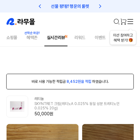
선물 팡!팡! 행운의 룰렛
친구초대 1만원 리워드!
미션 참여하고
쇼핑몰
혜택존
실시간리뷰
리워드
이벤트
건강매거진
혜택 받기!
바로 사용 가능한 적립금
8,452원을 적립
하였습니다.
레티놀
SKYNTRET 크림(레티노A 0.025% 동일 성분 트레티노인
0.025% 20g)
50,000원