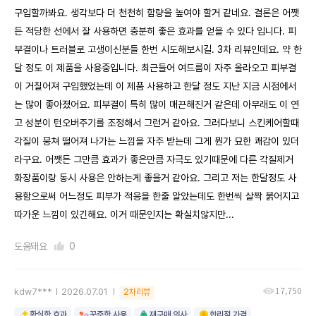
구입할까봐요. 생각보다 더 천천히 함량을 높여야 할거 같네요. 결론은 어쨋
든 적당한 선에서 잘 사용하면 충분히 좋은 효과를 얻을 수 있다 입니다. 피
부결이나 트러블로 고생이신분들 한번 시도해보시길. 3차 리뷰인데요. 약 한
달 정도 이 제품을 사용중입니다. 최근들어 여드름이 자주 올라오고 피부결
이 거칠어져 구입했었는데 이 제품 사용하고 한달 정도 지난 지금 시점에서
는 많이 좋아졌어요. 피부결이 특히 많이 매끈해진거 같은데 아무래도 이 연
고 성분이 턴오버주기를 조정해서 그런거 같아요. 그러다보니 스킨케어할때
각질이 뭉쳐 떨어져 나가는 느낌을 자주 받는데 그게 뭔가 묘한 쾌감이 있더
라구요. 어쨋든 그만큼 효과가 좋은만큼 자극도 있기때문에 다른 각질제거
화장품이랑 동시 사용은 안하는게 좋을거 같아요. 그리고 저는 한달정도 사
용함으로써 어느정도 피부가 적응을 한줄 알았는데도 한번씩 살짝 붉어지고
따가운 느낌이 있긴해요. 이거 때문인지는 확실치않지만...
도움돼요
0
17,750
kdw7***
2026.07.01
2차리뷰
확실한 효과
꾸준한 사용
재구매 의사
합리적 가격