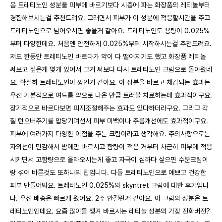
음 트레티노인 성분을 피부에 바르기보다 시중에 파는 화장품의 레티놀부터
경험해보시는걸 추천드려요. 그러면서 피부가 이 성분에 적응할시간을 주고
트레티노인으로 넘어오시면 좋을거 같아요. 트레티노인도 용량이 0.025%
부터 다양한데요. 처음엔 안전하게 0.025%부터 시작하시는걸 추천드려요.
저도 한동안 트레티노인 바르다가 약이 다 떨어지기도 했고 화장품 레티놀
써보고 싶은게 몇개 있어서 그거 써보다 다시 트레티노인 크림으로 돌아왔네
요. 확실히 트레티노인이 짱인거 같아요. 이 성분을 바르고 체감되는 효과는
우선 기본적으로 여드름 약으로 나온 만큼 트러블 치료하는데 효과적이구요.
장기적으로 바르다보면 피지조절해주는 효과도 있다하더라구요. 그리고 각
질 턴오버주기를 압당기며선서 피부 미백이나 주름개선에도 효과적이구요.
피부에 여러가지 다양한 이점을 주는 크림이라고 생각해요. 주의사항으로는
자외선이 민감해서 밤에만 바르시고 함량이 적은 거부터 차근히 피부에 적응
시키면서 고함량으로 올라오시는게 좋고 자극이 심하다 싶으면 수분크림이
랑 섞어 바른것도 또하나의 팁입니다. 다들 트레티노인으로 예쁘고 건강한
피부 만들어봐요. 트레티노인 0.025%의 skyntret 크림에 대한 후기입니
다. 우선 배송은 빠르게 왔어요. 2주 안걸린거 같아요. 이 크림의 성분은 트
레티노인인데요. 요즘 많이들 챙겨 바르시는 레티놀 성분의 가장 진화버전?