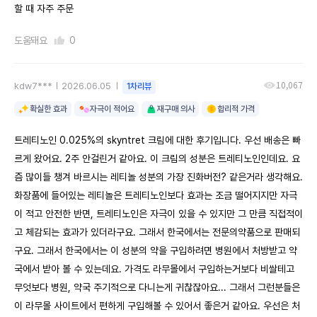
할 때 자주 주문
도움돼요
0
10,067
kdw7***
2026.06.05
1차리뷰
확실한 효과
자극이 적어요
재구매 의사
합리적 가격
트레티노인 0.025%의 skyntret 크림에 대한 후기입니다. 우선 배송은 빠
르게 왔어요. 2주 안걸린거 같아요. 이 크림의 성분은 트레티노인인데요. 요
즘 많이들 챙겨 바르시는 레티놀 성분의 가장 진화버전? 같은거라 생각해요.
화장품에 들어있는 레티놀은 트레티노인보다 효과는 조금 떨어지지만 자극
이 적고 안전한 반면, 트레티노인은 자극이 있을 수 있지만 그 만큼 직접적이
고 체감되는 효과가 있더라구요. 그래서 한국에서는 전문의약품으로 판매되
구요. 그래서 한국에서는 이 성분의 약을 구입하려면 병원에서 처방받고 약
국에서 받아 볼 수 있는데요. 가격도 라무몰에서 구입하는거보다 비쌀테고
무엇보다 병원, 약국 주기적으로 다니는게 귀찮잖아요... 그래서 그런분들은
이 라무몰 사이트에서 편하게 구입해볼 수 있어서 좋은거 같아요. 우선은 처