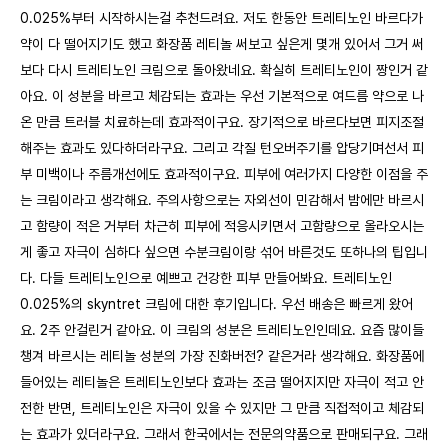
0.025%부터 시작하시는걸 추천드려요. 저도 한동안 트레티노인 바르다가
약이 다 떨어지기도 했고 화장품 레티놀 써보고 싶은게 몇개 있어서 그거 써
보다 다시 트레티노인 크림으로 돌아왔네요. 확실히 트레티노인이 짱인거 같
아요. 이 성분을 바르고 체감되는 효과는 우선 기본적으로 여드름 약으로 나
온 만큼 트러블 치료하는데 효과적이구요. 장기적으로 바르다보면 피지조절
해주는 효과도 있다하더라구요. 그리고 각질 턴오버주기를 압당기며선서 피
부 미백이나 주름개선에도 효과적이구요. 피부에 여러가지 다양한 이점을 주
는 크림이라고 생각해요. 주의사항으로는 자외선이 민감해서 밤에만 바르시
고 함량이 적은 거부터 차근히 피부에 적응시키면서 고함량으로 올라오시는
게 좋고 자극이 심하다 싶으면 수분크림이랑 섞어 바른것도 또하나의 팁입니
다. 다들 트레티노인으로 예쁘고 건강한 피부 만들어봐요. 트레티노인
0.025%의 skyntret 크림에 대한 후기입니다. 우선 배송은 빠르게 왔어
요. 2주 안걸린거 같아요. 이 크림의 성분은 트레티노인인데요. 요즘 많이들
챙겨 바르시는 레티놀 성분의 가장 진화버전? 같은거라 생각해요. 화장품에
들어있는 레티놀은 트레티노인보다 효과는 조금 떨어지지만 자극이 적고 안
전한 반면, 트레티노인은 자극이 있을 수 있지만 그 만큼 직접적이고 체감되
는 효과가 있더라구요. 그래서 한국에서는 전문의약품으로 판매되구요. 그래