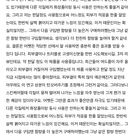
도 있기때문에 다른 각질제거 화장품이랑 동시 사용은 안하는게 좋을거 같아
요. 그리고 저는 한달정도 사용함으로써 어느정도 피부가 적응을 한줄 알았
는데도 한번씩 살짝 붉어지고 따가운 느낌이 있긴해요. 이거 때문인지는 확
실치않지만... 그래서 다음 구입땐 함량을 더 높은거 구매하려했는데 그냥 같
은 함량 한번더 구입할까봐요. 생각보다 더 천천히 함량을 높여야 할거 같네
요. 결론은 어쨋든 적당한 선에서 잘 사용하면 충분히 좋은 효과를 얻을 수
있다 입니다. 피부결이나 트러블로 고생이신분들 한번 시도해보시길. 3차 리
뷰인데요. 약 한달 정도 이 제품을 사용중입니다. 최근들어 여드름이 자주 올
라오고 피부결이 거칠어져 구입했었는데 이 제품 사용하고 한달 정도 지난
지금 시점에서는 많이 좋아졌어요. 피부결이 특히 많이 매끈해진거 같은데
아무래도 이 연고 성분이 턴오버주기를 조정해서 그런거 같아요. 그러다보니
스킨케어할때 각질이 뭉쳐 떨어져 나가는 느낌을 자주 받는데 그게 뭔가 묘
한 쾌감이 있더라구요. 어쨋든 그만큼 효과가 좋은만큼 자극도 있기때문에
다른 각질제거 화장품이랑 동시 사용은 안하는게 좋을거 같아요. 그리고 저
는 한달정도 사용함으로써 어느정도 피부가 적응을 한줄 알았는데도 한번씩
살짝 붉어지고 따가운 느낌이 있긴해요. 이거 때문인지는 확실치않지만... 그
래서 다음 구입땐 함량을 더 높은거 구매하려했는데 그냥 같은 함량 한번더