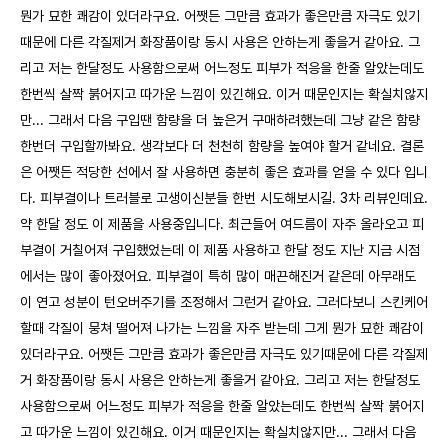
뭔가 묘한 쾌감이 있더라구요. 어쨋든 그만큼 효과가 좋은만큼 자극도 있기
때문에 다른 각질제거 화장품이랑 동시 사용은 안하는게 좋을거 같아요. 그
리고 저는 한달정도 사용함으로써 어느정도 피부가 적응을 한줄 알았는데도
한번씩 살짝 붉어지고 따가운 느낌이 있긴해요. 이거 때문인지는 확실치않지
만... 그래서 다음 구입땐 함량을 더 높은거 구매하려했는데 그냥 같은 함량
한번더 구입할까봐요. 생각보다 더 천천히 함량을 높여야 할거 같네요. 결론
은 어쨋든 적당한 선에서 잘 사용하면 충분히 좋은 효과를 얻을 수 있다 입니
다. 피부결이나 트러블로 고생이신분들 한번 시도해보시길. 3차 리뷰인데요.
약 한달 정도 이 제품을 사용중입니다. 최근들어 여드름이 자주 올라오고 피
부결이 거칠어져 구입했었는데 이 제품 사용하고 한달 정도 지난 지금 시점
에서는 많이 좋아졌어요. 피부결이 특히 많이 매끈해진거 같은데 아무래도
이 연고 성분이 턴오버주기를 조정해서 그런거 같아요. 그러다보니 스킨케어
할때 각질이 뭉쳐 떨어져 나가는 느낌을 자주 받는데 그게 뭔가 묘한 쾌감이
있더라구요. 어쨋든 그만큼 효과가 좋은만큼 자극도 있기때문에 다른 각질제
거 화장품이랑 동시 사용은 안하는게 좋을거 같아요. 그리고 저는 한달정도
사용함으로써 어느정도 피부가 적응을 한줄 알았는데도 한번씩 살짝 붉어지
고 따가운 느낌이 있긴해요. 이거 때문인지는 확실치않지만... 그래서 다음