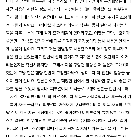
니다. 최근들어 여드름이 자주 올라오고 피부결이 거칠어져 구입했었는데 이
제품 사용하고 한달 정도 지난 지금 시점에서는 많이 좋아졌어요. 피부결이
특히 많이 매끈해진거 같은데 아무래도 이 연고 성분이 턴오버주기를 조정해
서 그런거 같아요. 그러다보니 스킨케어할때 각질이 뭉쳐 떨어져 나가는 느
낌을 자주 받는데 그게 뭔가 묘한 쾌감이 있더라구요. 어쨋든 그만큼 효과가
좋은만큼 자극도 있기때문에 다른 각질제거 화장품이랑 동시 사용은 안하는
게 좋을거 같아요. 그리고 저는 한달정도 사용함으로써 어느정도 피부가 적
응을 한줄 알았는데도 한번씩 살짝 붉어지고 따가운 느낌이 있긴해요. 이거
때문인지는 확실치않지만... 그래서 다음 구입땐 함량을 더 높은거 구매하려
했는데 그냥 같은 함량 한번더 구입할까봐요. 생각보다 더 천천히 함량을 높
여야 할거 같네요. 결론은 어쨋든 적당한 선에서 잘 사용하면 충분히 좋은 효
과를 얻을 수 있다 입니다. 피부결이나 트러블로 고생이신분들 한번 시도해
보시길. 3차 리뷰인데요. 약 한달 정도 이 제품을 사용중입니다. 최근들어 여
드름이 자주 올라오고 피부결이 거칠어져 구입했었는데 이 제품 사용하고 한
달 정도 지난 지금 시점에서는 많이 좋아졌어요. 피부결이 특히 많이 매끈해
진거 같은데 아무래도 이 연고 성분이 턴오버주기를 조정해서 그런거 같아
요. 그러다보니 스킨케어할때 각질이 뭉쳐 떨어져 나가는 느낌을 자주 받는
데 그게 뭔가 묘한 쾌감이 있더라구요. 어쨋든 그만큼 효과가 좋은만큼 자극