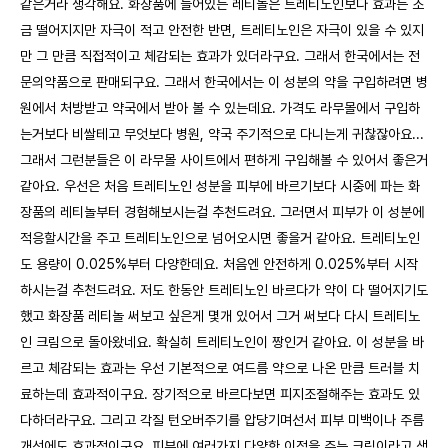
같은거라 생각해요. 화장품에 들어있는 레티놀은 트레티노인보다 효과는 조
금 떨어지지만 자극이 적고 안전한 반면, 트레티노인은 자극이 있을 수 있지
만 그 만큼 직접적이고 체감되는 효과가 있더라구요. 그래서 한국에서는 전
문의약품으로 판매되구요. 그래서 한국에서는 이 성분의 약을 구입하려면 병
원에서 처방받고 약국에서 받아 볼 수 있는데요. 가격도 라무몰에서 구입하
는거보다 비쌀테고 무엇보다 병원, 약국 주기적으로 다니는게 귀찮잖아요...
그래서 그런분들은 이 라무몰 사이트에서 편하게 구입해볼 수 있어서 좋은거
같아요. 우선은 처음 트레티노인 성분을 피부에 바르기보다 시중에 파는 화
장품의 레티놀부터 경험해보시는걸 추천드려요. 그러면서 피부가 이 성분에
적응할시간을 주고 트레티노인으로 넘어오시면 좋을거 같아요. 트레티노인
도 용량이 0.025%부터 다양한데요. 처음엔 안전하게 0.025%부터 시작
하시는걸 추천드려요. 저도 한동안 트레티노인 바르다가 약이 다 떨어지기도
했고 화장품 레티놀 써보고 싶은게 몇개 있어서 그거 써보다 다시 트레티노
인 크림으로 돌아왔네요. 확실히 트레티노인이 짱인거 같아요. 이 성분을 바
르고 체감되는 효과는 우선 기본적으로 여드름 약으로 나온 만큼 트러블 치
료하는데 효과적이구요. 장기적으로 바르다보면 피지조절해주는 효과도 있
다하더라구요. 그리고 각질 턴오버주기를 압당기며선서 피부 미백이나 주름
개선에도 효과적이구요. 피부에 여러가지 다양한 이점을 주는 크림이라고 생