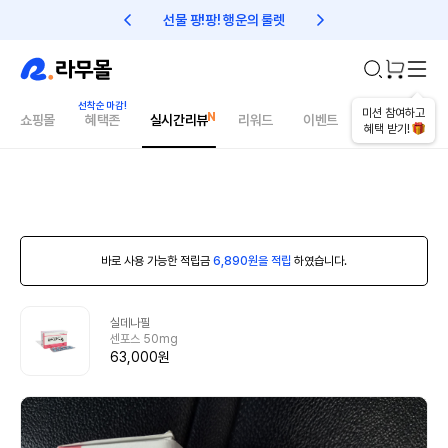
선물 팡!팡! 행운의 룰렛
친구초대 1만원 리워드!
미션 참여하고
쇼핑몰
혜택존
실시간리뷰
리워드
이벤트
건강매거진
혜택 받기!
바로 사용 가능한 적립금
6,890원을 적립
하였습니다.
실데나필
센포스 50mg
63,000원