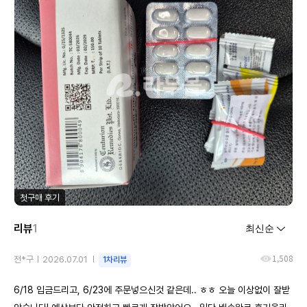
첫구매 후기
리뷰
1
1,508
전*구
2026.07.01
1차리뷰
6/18 입금드리고, 6/23에 주문넣으신것 같은데.. ㅎㅎ 오늘 이상없이 잘받