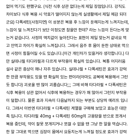
없어 먹기도 편했구요. (식전 식후 상관 없다는게 제일 장점입니다. 강직도
차이보다 식후 복용 시 약효가 떨어지지 않는게 실생활에서 제일 체감 되더
군요) 다폭세틴(사정지연) 이 성분은 복용 후 느낌이 둔해지는게 느껴지는데,
느낌이 덜 느껴진다기 보단 이정도면 참을만 한데? 라는 느낌이 든다는게 맞
는거 같습니다. 사정의 역치값이 높아진다는 표현이 제일 맞는거 같네요 먹
고 안먹고 차이가 확실히 느껴집니다. 그래서 음주 후 몸이 둔한 상태로 먹으
면 사정이 힘들어질 수도 있습니다.(이건 개인차가 있을거라 생각합니다.) 다
만 실데나필 타다라필과 다르게 부작용이 확실히 있습니다. 복통 어지러움
설사 같은 증상이 꽤나 자주 있습니다. 실데나필 + 다폭세틴은 효과가 강력
한 만큼 부작용도 있을 땐 확실히 있는 편이라(아마도 공복에 복용해서 그런
듯 합니다) 괴로울 땐 많이 괴롭습니다;;; 그에 비해 타다라필 + 다폭세틴은
식후 복용이 상관 없어서 식후에 복용하는 경우가 꽤 많아서 그런지 부작용
이 덜합니다. 물론 효과 지속이 다음날까지 되는 부분도 상당히 메리트 입니
다. 그래서 이번엔 타다라필 + 다폭세틴 계열을 구매해 보았고 효능은 대만
족 입니다. 타다라필 40mg + 다폭세틴 60mg의 고용량을 반으로 쪼개서
복용 중인데, 약이 잘못 쪼개지거나 쪼갤 수 없을 땐 그냥 한 알을 먹습니다.
한 알 그대로 먹으면 심장이 몸에서 요동치는게 느껴질 정도로 효과가 강력