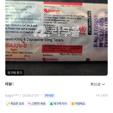
첫구매 후기
리뷰
1
2,418
tjdgur***
2026.07.01
1차리뷰
확실한 효과
간편한 복용
재구매 의사
저렴해요