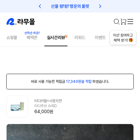
선물 팡!팡! 행운의 룰렛
친구초대 1만원 리워드!
미션 참여하고
쇼핑몰
혜택존
실시간리뷰
리워드
이벤트
건강매거진
혜택 받기!
바로 사용 가능한 적립금
17,340원을 적립
하였습니다.
타다라필+사정지연
타다주브 슈퍼D
64,000원