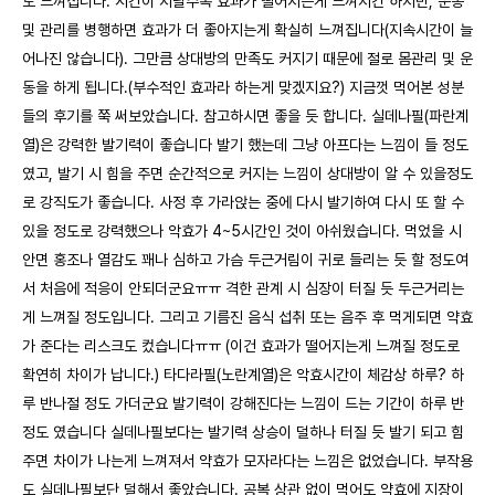
도 느껴집니다. 시간이 지날수록 효과가 떨어지는게 느껴지긴 하지만, 운동
및 관리를 병행하면 효과가 더 좋아지는게 확실히 느껴집니다(지속시간이 늘
어나진 않습니다). 그만큼 상대방의 만족도 커지기 때문에 절로 몸관리 및 운
동을 하게 됩니다.(부수적인 효과라 하는게 맞겠지요?) 지금껏 먹어본 성분
들의 후기를 쭉 써보았습니다. 참고하시면 좋을 듯 합니다. 실데나필(파란계
열)은 강력한 발기력이 좋습니다 발기 했는데 그냥 아프다는 느낌이 들 정도
였고, 발기 시 힘을 주면 순간적으로 커지는 느낌이 상대방이 알 수 있을정도
로 강직도가 좋습니다. 사정 후 가라앉는 중에 다시 발기하여 다시 또 할 수
있을 정도로 강력했으나 악효가 4~5시간인 것이 아쉬웠습니다. 먹었을 시
안면 홍조나 열감도 꽤나 심하고 가슴 두근거림이 귀로 들리는 듯 할 정도여
서 처음에 적응이 안되더군요ㅠㅠ 격한 관계 시 심장이 터질 듯 두근거리는
게 느껴질 정도입니다. 그리고 기름진 음식 섭취 또는 음주 후 먹게되면 약효
가 준다는 리스크도 컸습니다ㅠㅠ (이건 효과가 떨어지는게 느껴질 정도로
확연히 차이가 납니다.) 타다라필(노란계열)은 악효시간이 체감상 하루? 하
루 반나절 정도 가더군요 발기력이 강해진다는 느낌이 드는 기간이 하루 반
정도 였습니다 실데나필보다는 발기력 상승이 덜하나 터질 듯 발기 되고 힘
주면 차이가 나는게 느껴져서 약효가 모자라다는 느낌은 없었습니다. 부작용
도 실데나필보단 덜해서 좋았습니다. 공복 상관 없이 먹어도 약효에 지장이