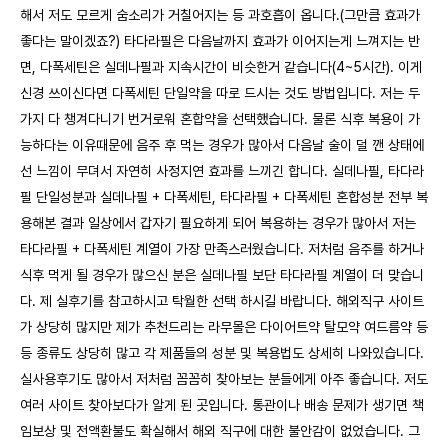
해서 저도 모르게 숨소리가 거칠어지는 등 과호흡이 옵니다.(그만큼 효과가
좋다는 말이겠죠?) 타다라필은 다음날까지 효과가 이어지는게 느껴지는 반
면, 다폭세틴은 실데나필과 지속시간이 비슷한거 같습니다(4~5시간). 이게
신경 쓰이신다면 다폭세틴 단일약을 따로 드시는 것도 방법입니다. 저는 두
가지 다 챙겨다니기 번거로워 혼합약을 선택했습니다. 물론 식후 복용이 가
능하다는 이유때문에 음주 후 먹는 경우가 많아서 다음날 술이 덜 깬 상태에
선 느낌이 무뎌서 자연히 사정지연 효과를 느끼긴 합니다. 실데나필, 타다라
필 단일성분과 실데나필 + 다폭세틴, 타다라필 + 다폭세틴 혼합성분 전부 복
용해본 결과 일상에서 갑자기 필요하게 되어 복용하는 경우가 많아서 저는
타다라필 + 다폭세틴 계열이 가장 만족스러웠습니다. 저처럼 음주를 하거나
식후 먹게 될 경우가 많으신 분은 실데나필 보단 타다라필 계열이 더 맞습니
다. 제 실후기를 참고하시고 탁월한 선택 하시길 바랍니다. 해외직구 사이트
가 상당히 많지만 제가 추천드리는 라무몰은 다이어트약 탈모약 여드름약 등
등 종류도 상당히 많고 각 제품들의 성분 및 복용법도 상세히 나와있습니다.
실사용후기도 많아서 저처럼 꼼꼼히 찾아보는 분들에게 아주 좋습니다. 저도
여러 사이트 찾아보다가 알게 된 곳입니다. 통관이나 배송 문제가 생기면 책
임보상 및 전액환불도 확실해서 해외 직구에 대한 불안감이 없었습니다. 그