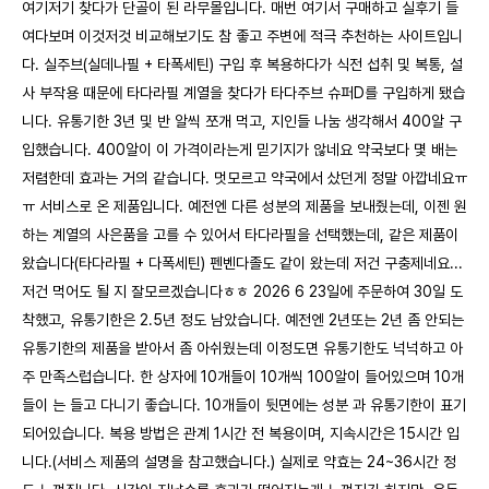
여기저기 찾다가 단골이 된 라무몰입니다. 매번 여기서 구매하고 실후기 들
여다보며 이것저것 비교해보기도 참 좋고 주변에 적극 추천하는 사이트입니
다. 실주브(실데나필 + 타폭세틴) 구입 후 복용하다가 식전 섭취 및 복통, 설
사 부작용 때문에 타다라필 계열을 찾다가 타다주브 슈퍼D를 구입하게 됐습
니다. 유통기한 3년 및 반 알씩 쪼개 먹고, 지인들 나눔 생각해서 400알 구
입했습니다. 400알이 이 가격이라는게 믿기지가 않네요 약국보다 몇 배는
저렴한데 효과는 거의 같습니다. 멋모르고 약국에서 샀던게 정말 아깝네요ㅠ
ㅠ 서비스로 온 제품입니다. 예전엔 다른 성분의 제품을 보내줬는데, 이젠 원
하는 계열의 사은품을 고를 수 있어서 타다라필을 선택했는데, 같은 제품이
왔습니다(타다라필 + 다폭세틴) 펜벤다졸도 같이 왔는데 저건 구충제네요...
저건 먹어도 될 지 잘모르겠습니다ㅎㅎ 2026 6 23일에 주문하여 30일 도
착했고, 유통기한은 2.5년 정도 남았습니다. 예전엔 2년또는 2년 좀 안되는
유통기한의 제품을 받아서 좀 아쉬웠는데 이정도면 유통기한도 넉넉하고 아
주 만족스럽습니다. 한 상자에 10개들이 10개씩 100알이 들어있으며 10개
들이 는 들고 다니기 좋습니다. 10개들이 뒷면에는 성분 과 유통기한이 표기
되어있습니다. 복용 방법은 관계 1시간 전 복용이며, 지속시간은 15시간 입
니다.(서비스 제품의 설명을 참고했습니다.) 실제로 약효는 24~36시간 정