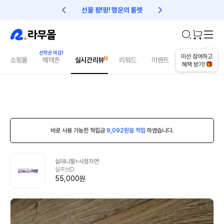
선물 팡!팡! 행운의 룰렛
친구초대 1만원 리워드!
미션 참여하고
쇼핑몰
혜택존
실시간리뷰
리워드
이벤트
건강매거진
혜택 받기!
바로 사용 가능한 적립금
9,092원을 적립
하였습니다.
실데나필+사정지연
실주브D
55,000원