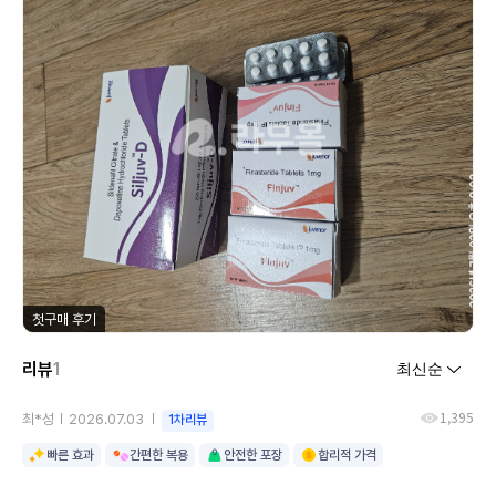
첫구매 후기
리뷰
1
1,395
최*성
2026.07.03
1차리뷰
빠른 효과
간편한 복용
안전한 포장
합리적 가격