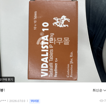
첫구매 후기
리뷰
1
7
i***
2026.07.03
1차리뷰