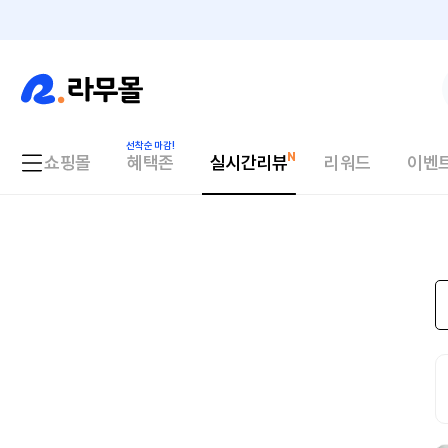
쇼핑몰
혜택존
실시간리뷰
리워드
이벤