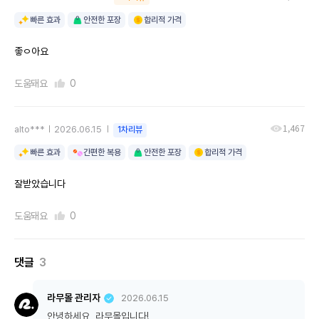
빠른 효과
안전한 포장
합리적 가격
좋ㅇ아요
도움돼요
0
1,467
alto***
2026.06.15
1차리뷰
빠른 효과
간편한 복용
안전한 포장
합리적 가격
잘받았습니다
도움돼요
0
댓글
3
라무몰 관리자
2026.06.15
안녕하세요, 라무몰입니다!