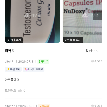
첫구매 후기
2주 복용 후기
리뷰
3
1,514
alto***
2026.07.18
3차리뷰
빠른 효과
자극이 적어요
아주좋아요
도움돼요
0
1,213
alto***
2026.07.03
2차리뷰