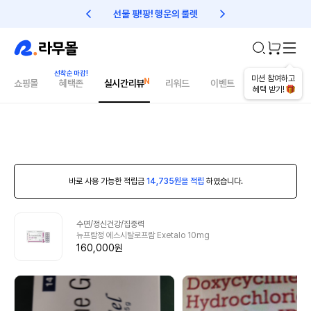
선물 팡!팡! 행운의 룰렛
친구초대 1만원 리워드!
미션 참여하고
쇼핑몰
혜택존
실시간리뷰
리워드
이벤트
건강매거진
혜택 받기!
바로 사용 가능한 적립금
14,735원을 적립
하였습니다.
수면/정신건강/집중력
뉴프람정 에스시탈로프람 Exetalo 10mg
160,000원