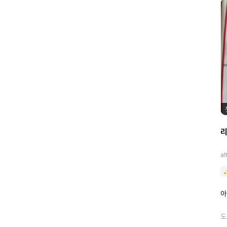
al
아
도