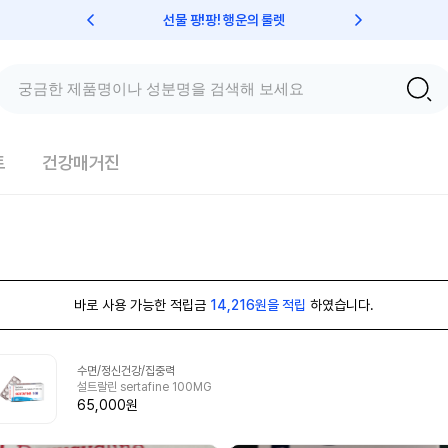
선물 팡!팡! 행운의 룰렛
친구초대 
트
건강매거진
바로 사용 가능한 적립금
14,216원을 적립
하였습니다.
수면/정신건강/집중력
설트랄린 sertafine 100MG
65,000원