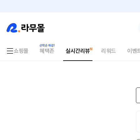
쇼핑몰
혜택존
실시간리뷰
리워드
이벤