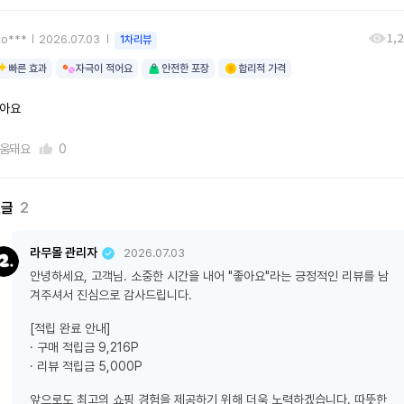
1,
to***
2026.07.03
1차리뷰
빠른 효과
자극이 적어요
안전한 포장
합리적 가격
아요
움돼요
0
댓글
2
라무몰 관리자
2026.07.03
안녕하세요, 고객님. 소중한 시간을 내어 "좋아요"라는 긍정적인 리뷰를 남
겨주셔서 진심으로 감사드립니다.
[적립 완료 안내]
· 구매 적립금 9,216P
· 리뷰 적립금 5,000P
앞으로도 최고의 쇼핑 경험을 제공하기 위해 더욱 노력하겠습니다. 따뜻한