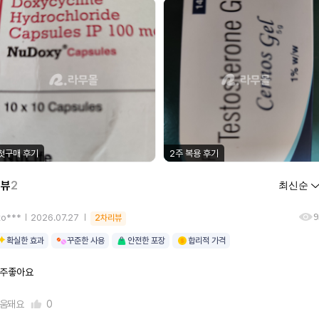
첫구매 후기
2주 복용 후기
리뷰
2
9
to***
2026.07.27
2차리뷰
확실한 효과
꾸준한 사용
안전한 포장
합리적 가격
주좋아요
움돼요
0