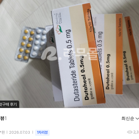
첫구매 후기
리뷰
1
2,
*환
2026.07.03
1차리뷰