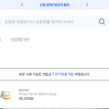
선물 팡!팡! 행운의 룰렛
친구초대 
트
건강매거진
바로 사용 가능한 적립금
7,377원을 적립
하였습니다.
탈모/육모
두타힐 (아보다트 제네릭 0.5mg)
45,000원