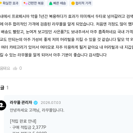
확실한 효과
간편한 복용
빠른 배송
합리적 가격
내에서 프로페시아 약을 1년간 복용하다가 효과가 미미해서 두타로 넘어갈려고 검
에 아주 합리적인 가격에 검증된 라무몰을 알게 되었습니다. 처음엔 걱정도 많이 했
 배송도 빨랐고, 눈여겨 보고있던 사은품?도 보내주셔서 아주 흡족하네요 국내 가
교도 안되는데 아주 가성비 좋게 저의 머리털을 지킬 수 있을 것 같습니다 탈모 약 
 여러 카테고리가 있어서 여러모로 자주 이용하게 될거 같아요 내 머리털과 내 지갑
킬 수 있는 라무몰을 알게 되어서 아주 기분이 좋습니다 감사합니다
움돼요
0
댓글
1
라무몰 관리자
2026.07.03
안녕하세요 고객님, 라무몰입니다.
[적립 완료 안내]
· 구매 적립금 2,377P