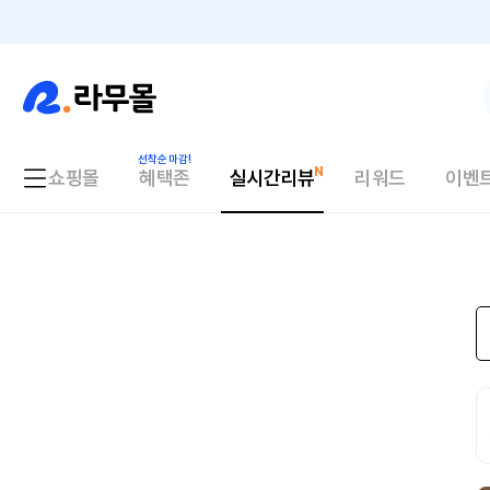
쇼핑몰
혜택존
실시간리뷰
리워드
이벤