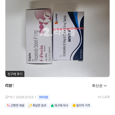
첫구매 후기
리뷰
1
1,476
김*석
2026.07.03
1차리뷰
간편한 복용
확실한 효과
재구매 의사
합리적 가격