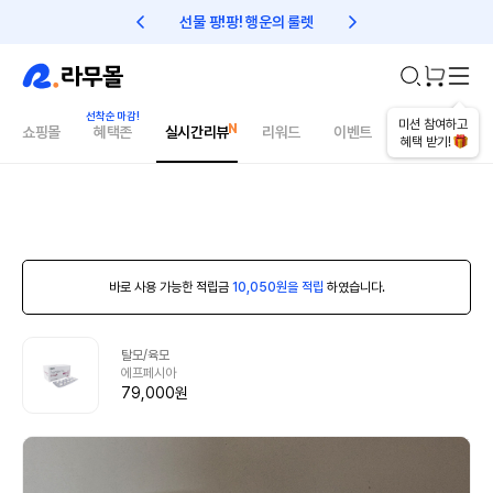
선물 팡!팡! 행운의 룰렛
친구초대 1만원 리워드!
미션 참여하고
쇼핑몰
혜택존
실시간리뷰
리워드
이벤트
건강매거진
혜택 받기!
바로 사용 가능한 적립금
10,050원을 적립
하였습니다.
탈모/육모
에프페시아
79,000원