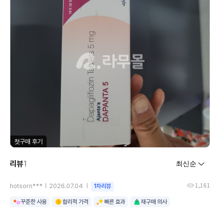
첫구매 후기
리뷰
1
1,161
hotsorn***
2026.07.04
1차리뷰
꾸준한 사용
합리적 가격
빠른 효과
재구매 의사