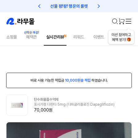
선물 팡!팡! 행운의 룰렛
친구초대 1만원 리워드!
미션 참여하고
쇼핑몰
혜택존
실시간리뷰
리워드
이벤트
건강매거진
혜택 받기!
바로 사용 가능한 적립금
10,000원을 적립
하였습니다.
탄수화물흡수억제
포시가정 다판타 5mg (다파글리플로진 Dapagliflozin)
70,000원