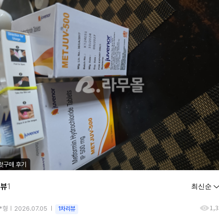
첫구매 후기
리뷰
1
1,
*형
2026.07.05
1차리뷰