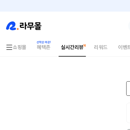
쇼핑몰
혜택존
실시간리뷰
리워드
이벤