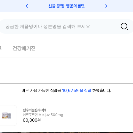
선물 팡!팡! 행운의 룰렛
친구초대 
트
건강매거진
바로 사용 가능한 적립금
10,675원을 적립
하였습니다.
탄수화물흡수억제
메트포르민 Metjuv 500mg
60,000원