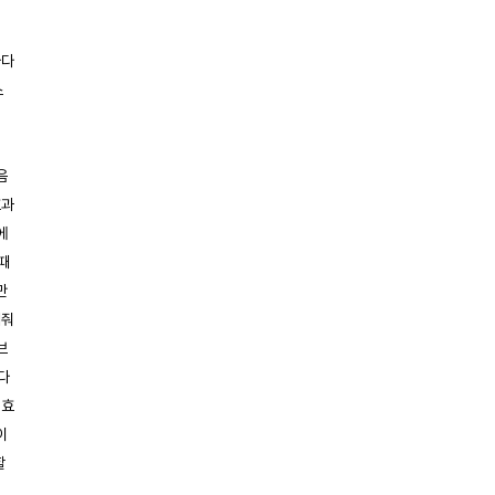
마다
스
서
D
음
효과
에
때
만
해줘
브
다
 효
이
할