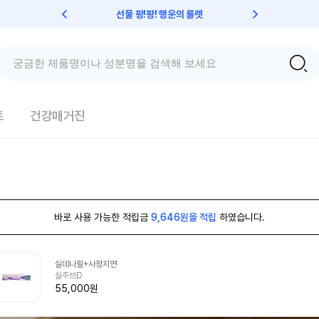
선물 팡!팡! 행운의 룰렛
친구초대 
트
건강매거진
바로 사용 가능한 적립금
9,646원을 적립
하였습니다.
실데나필+사정지연
실주브D
55,000원