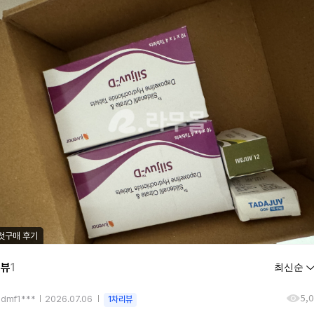
첫구매 후기
리뷰
1
5,
hdmf1***
2026.07.06
1차리뷰