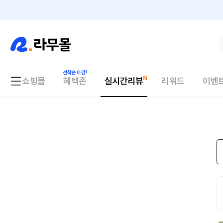
쇼핑몰
혜택존
실시간리뷰
리워드
이벤