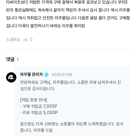
타싸이트보다 저렴한 가격에 구매 잘해서 복용후 효과보고 있습니다 무려3
번의 통관실패에도 계속해서 끝까지 책암저 주셔서 감사 합니다 역시 라무몰
입니다 역시 먹튀없고 안전한 라무몰입니다 다음엔 용량 좀더 큰거도 구매할
겁니다 더욱더 발전하시기 바래요 라무몰 화이팅
도움돼요
0
댓글
1
라무몰 관리자
2026.07.08
안녕하세요 고객님, 라무몰입니다. 소중한 리뷰 남겨주셔서 진
심으로 감사드립니다.
[적립 완료 안내]
· 구매 적립금 7,955P
· 리뷰 적립금 5,000P
앞으로도 더욱 신뢰받는 쇼핑몰이 되도록 노력하겠습니다. 감사
합니다. 라무몰 드림