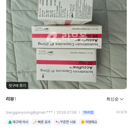
첫구매 후기
리뷰
1
870
banggunyoung@gmail.***
2026.07.08
1차리뷰
재구매 의사
빠른 효과
꾸준한 사용
저렴해요