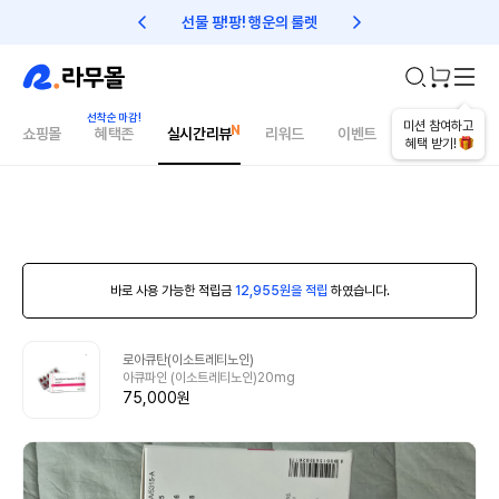
선물 팡!팡! 행운의 룰렛
친구초대 1만원 리워드!
미션 참여하고
쇼핑몰
혜택존
실시간리뷰
리워드
이벤트
건강매거진
혜택 받기!
바로 사용 가능한 적립금
12,955원을 적립
하였습니다.
로아큐탄(이소트레티노인)
아큐파인 (이소트레티노인)20mg
75,000원