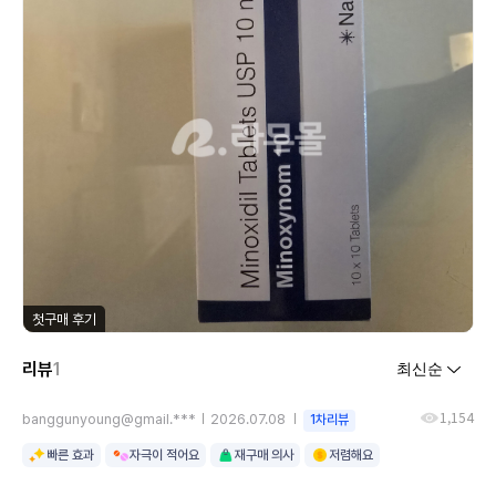
첫구매 후기
리뷰
1
1,154
banggunyoung@gmail.***
2026.07.08
1차리뷰
빠른 효과
자극이 적어요
재구매 의사
저렴해요