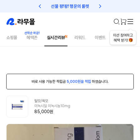
선물 팡!팡! 행운의 룰렛
친구초대 1만원 리워드!
미션 참여하고
쇼핑몰
혜택존
실시간리뷰
리워드
이벤트
건강매거진
혜택 받기!
바로 사용 가능한 적립금
5,000원을 적립
하였습니다.
탈모/육모
미녹시딜 미녹시놈10mg
85,000원