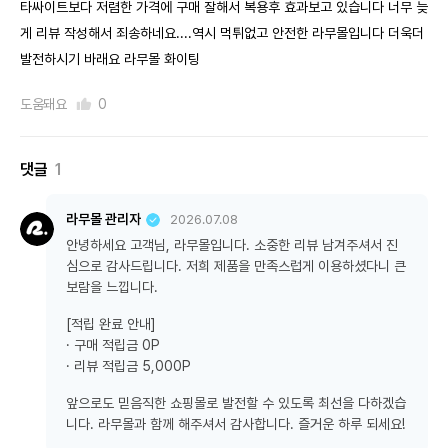
타싸이트보다 저렴한 가격에 구매 잘해서 복용후 효과보고 있습니다 너무 늦
게 리뷰 작성해서 죄송하네요....역시 먹튀없고 안전한 라무몰입니다 더욱더
발전하시기 바래요 라무몰 화이팅
도움돼요
0
댓글
1
라무몰 관리자
2026.07.08
안녕하세요 고객님, 라무몰입니다. 소중한 리뷰 남겨주셔서 진
심으로 감사드립니다. 저희 제품을 만족스럽게 이용하셨다니 큰
보람을 느낍니다.
[적립 완료 안내]
· 구매 적립금 0P
· 리뷰 적립금 5,000P
앞으로도 믿음직한 쇼핑몰로 발전할 수 있도록 최선을 다하겠습
니다. 라무몰과 함께 해주셔서 감사합니다. 즐거운 하루 되세요!