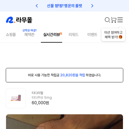
선물 팡!팡! 행운의 룰렛
친구초대 1만원 리워드!
미션 참여하고
쇼핑몰
혜택존
실시간리뷰
리워드
이벤트
건강매거진
혜택 받기!
바로 사용 가능한 적립금
20,820원을 적립
하였습니다.
타다라필
타다주브 5mg
60,000원