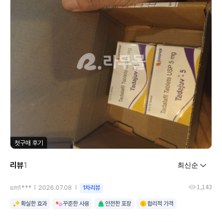
첫구매 후기
리뷰
1
1,143
sm1***
2026.07.08
1차리뷰
확실한 효과
꾸준한 사용
안전한 포장
합리적 가격