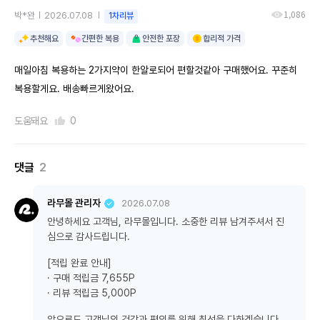
1,086
박*완
2026.07.08
1차리뷰
추천해요
간편한 복용
안전한 포장
합리적 가격
매일아침 복용하는 2가지약이 한알로되어 편할것같아 구매했어요. 꾸준히
복용할게요. 배송빠르게왔어요.
도움돼요
0
댓글
2
라무몰 관리자
2026.07.08
안녕하세요 고객님, 라무몰입니다. 소중한 리뷰 남겨주셔서 진
심으로 감사드립니다.
[적립 완료 안내]
· 구매 적립금 7,655P
· 리뷰 적립금 5,000P
앞으로도 고객님의 건강과 편의를 위해 최선을 다하겠습니다.