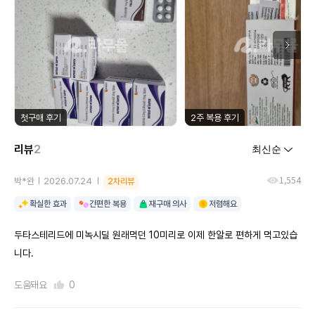
첫구매 후기
2주 복용 후기
리뷰
2
1,554
박*완
2026.07.24
2차리뷰
확실한 효과
간편한 복용
재구매 의사
저렴해요
두타스테리드에 미녹시딜 원래먹던 10미리로 이제 한알로 편하게 먹고있습
니다.
도움돼요
0