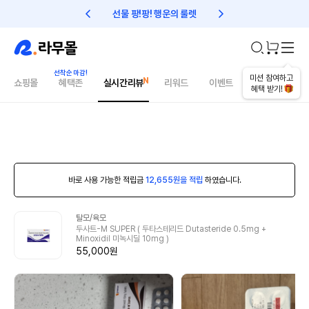
선물 팡!팡! 행운의 룰렛
친구초대 1만원 리워드!
미션 참여하고
쇼핑몰
혜택존
실시간리뷰
리워드
이벤트
건강매거진
혜택 받기!
바로 사용 가능한 적립금
12,655원을 적립
하였습니다.
탈모/육모
두사트-M SUPER ( 두타스테리드 Dutasteride 0.5mg +
Minoxidil 미녹시딜 10mg )
55,000원