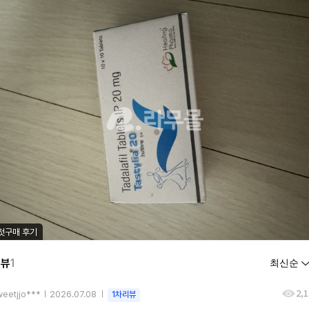
첫구매 후기
리뷰
1
2,
weetjjo***
2026.07.08
1차리뷰