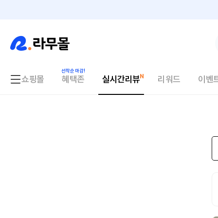
쇼핑몰
혜택존
실시간리뷰
리워드
이벤