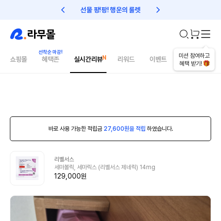
선물 팡!팡! 행운의 룰렛
친구초대 1만원 리워드!
미션 참여하고
쇼핑몰
혜택존
실시간리뷰
리워드
이벤트
건강매거진
혜택 받기!
바로 사용 가능한 적립금
27,600원을 적립
하였습니다.
리벨서스
세마볼릭, 세마릭스 (리벨서스 제네릭) 14mg
129,000원