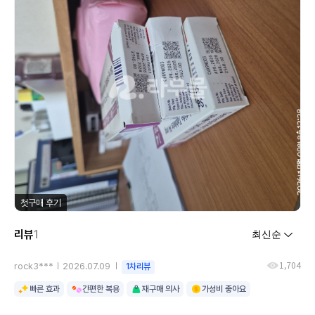
첫구매 후기
리뷰
1
1,704
rock3***
2026.07.09
1차리뷰
빠른 효과
간편한 복용
재구매 의사
가성비 좋아요